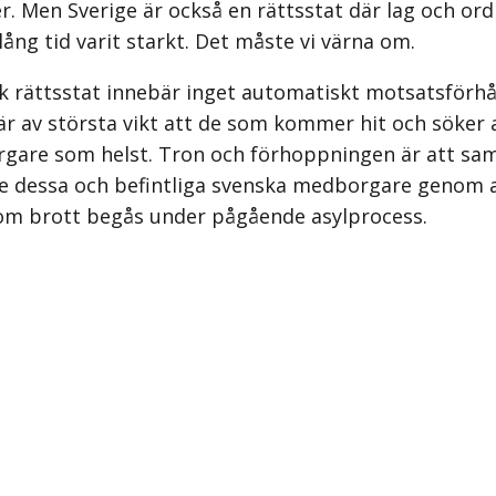
er. Men Sverige är också en rättsstat där lag och ord
ång tid varit starkt. Det måste vi värna om.
ark rättsstat innebär inget automa­tiskt motsatsför
 av största vikt att de som kommer hit och söker as
orgare som helst. Tron och förhoppningen är att samt
de dessa och befintliga svenska medborgare genom 
l om brott begås under pågående asylprocess.