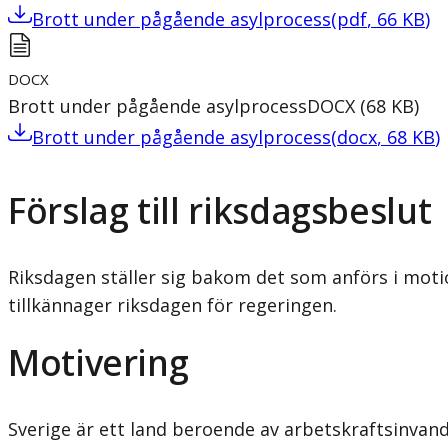
Brott under pågående asylprocess
(
pdf
,
66
KB
)
DOCX
Brott under pågående asylprocess
DOCX
(
68
KB
)
Brott under pågående asylprocess
(
docx
,
68
KB
)
Förslag till riksdagsbeslut
Riksdagen ställer sig bakom det som anförs i moti
tillkännager riksdagen för regeringen.
Motivering
Sverige är ett land beroende av arbetskraftsinvandr