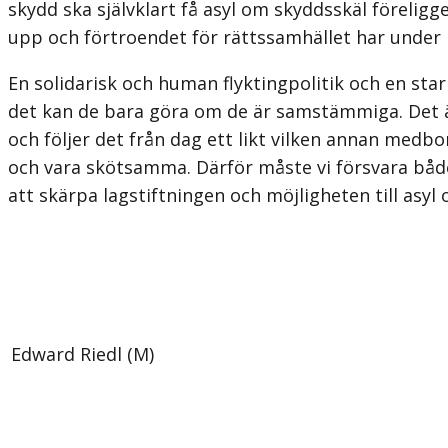
skydd ska självklart få asyl om skyddsskäl föreligg
upp och förtroendet för rättssamhället har under l
En solidarisk och human flyktingpolitik och en st
det kan de bara göra om de är samstämmiga. Det är
och följer det från dag ett likt vilken annan medb
och vara skötsamma. Därför måste vi försvara bå
att skärpa lagstiftningen och möjligheten till asy
Edward Riedl (M)