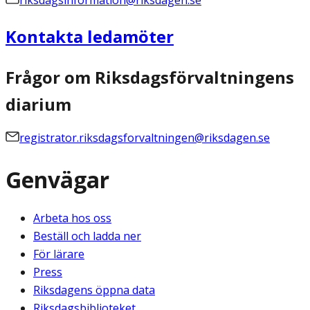
riksdagsinformation@riksdagen.se
Kontakta ledamöter
Frågor om Riksdagsförvaltningens
diarium
registrator.riksdagsforvaltningen@riksdagen.se
Genvägar
Arbeta hos oss
Beställ och ladda ner
För lärare
Press
Riksdagens öppna data
Riksdagsbiblioteket