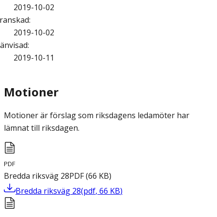
2019-10-02
ranskad
:
2019-10-02
änvisad
:
2019-10-11
Motioner
Motioner är förslag som riksdagens ledamöter har
lämnat till riksdagen.
PDF
Bredda riksväg 28
PDF
(
66
KB
)
Bredda riksväg 28
(
pdf
,
66
KB
)