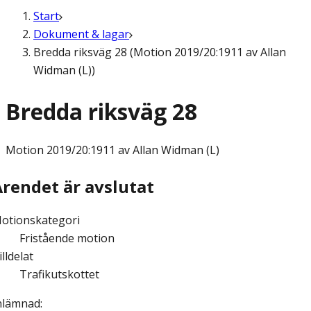
Start
Dokument & lagar
Bredda riksväg 28 (Motion 2019/20:1911 av Allan
Widman (L))
Bredda riksväg 28
Motion
2019/20:1911 av Allan Widman (L)
Ärendet är avslutat
otionskategori
Fristående motion
illdelat
Trafikutskottet
nlämnad
: