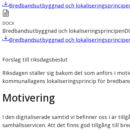
Bredbandsutbyggnad och lokaliseringsprincipe
DOCX
Bredbandsutbyggnad och lokaliseringsprincipen
D
Bredbandsutbyggnad och lokaliseringsprincipe
Förslag till riksdagsbeslut
Riksdagen ställer sig bakom det som anförs i moti
kommunallagens lokaliseringsprincip för bredban
Motivering
I den digitaliserade samtid vi befinner oss i är ti
samhällsservicen. Att det finns god tillgång till b