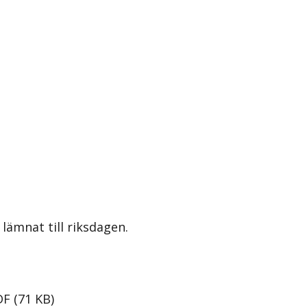
lämnat till riksdagen.
DF
(
71
KB
)