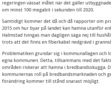
regeringen vässat målet när det gäller utbyggnade
om minst 100 megabit i sekunden till 2020.
Samtidigt kommer det då och då rapporter om p
2015 om hur byar på landet kan hamna utanför enba
Halmstad tvingas man dagligen säga nej till hushål
trots att det finns en fiberkabel nedgrävd i granns
Problematiken grundar sig i kommunallagen och l
egna kommunen. Detta, tillsammans med det faktum
områden riskerar att hamna i bredbandsskugga. Det
kommunernas roll på bredbandsmarknaden och ge fö
förändring kommer till stånd snarast möjligt.