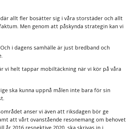
allt fler bosätter sig i våra storstäder och allt
gt faktum. Men genom att påskynda strategin kan vi
a. Och i dagens samhälle är just bredband och
e.
är vi helt tappar mobiltäckning när vi kör på våra
rige ska kunna uppnå målen inte bara för sin
t.
sområdet anser vi även att riksdagen bör ge
i samt att vårt ovanstående resonemang om behovet
l år 2016 respektive 2020, ska skrivas in i