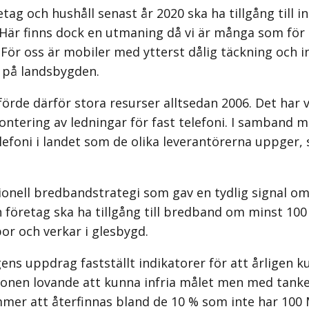
ag och hushåll senast år 2020 ska ha tillgång till i
. Här finns dock en utmaning då vi är många som för
. För oss är mobiler med ytterst dålig täckning och
t på landsbygden.
örde därför stora resurser alltsedan 2006. Det ha
ering av ledningar för fast telefoni. I samband med
efoni i landet som de olika leverantörerna uppger
nell bredbandstrategi som gav en tydlig signal om 
h företag ska ha tillgång till bredband om minst 100 
or och verkar i glesbygd.
ngens uppdrag fastställt indikatorer för att årligen
tionen lovande att kunna infria målet men med tanke
d kommer att återfinnas bland de 10 % som inte har 1