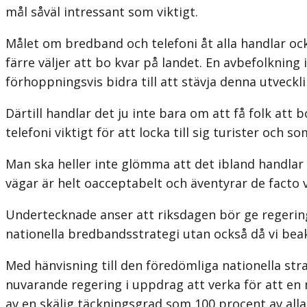
mål såväl intressant som viktigt.
Målet om bredband och telefoni åt alla handlar ock
färre väljer att bo kvar på landet. En avbefolkning
förhoppningsvis bidra till att stävja denna utveckli
Därtill handlar det ju inte bara om att få folk att
telefoni viktigt för att locka till sig turister oc
Man ska heller inte glömma att det ibland handlar o
vägar är helt oacceptabelt och äventyrar de facto v
Undertecknade anser att riksdagen bör ge regering
nationella bredbandsstrategi utan också då vi be
Med hänvisning till den föredömliga nationella st
nuvarande regering i uppdrag att verka för att e
av en skälig täckningsgrad som 100 procent av alla f