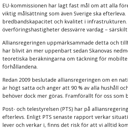
EU-kommissionen har lagt fast mål om att alla föret
viktig målsättning som även Sverige ska efterleva
bredbandskapacitet och kvalitet i infrastrukturen
överföringshastigheter dessvärre vardag – särskil
Alliansregeringen uppmärksammade detta och tillf
har blivit än mer uppenbart sedan Skanovas nedmont
teoretiska beräkningarna om täckning för mobiltel
förhållandena.
Redan 2009 beslutade alliansregeringen om en natio
är högt satta och anger att 90 % av alla hushåll oc
behöver dock mer göras. Framförallt för oss som b
Post- och telestyrelsen (PTS) har på alliansregeri
efterlevs. Enligt PTS senaste rapport verkar situa
lever och verkar i, finns det risk för att vi allti