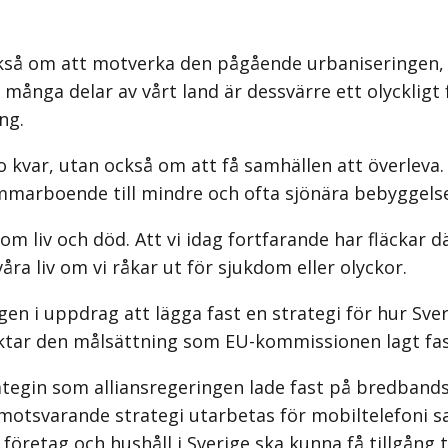
så om att motverka den pågående urbaniseringen, där 
 i många delar av vårt land är dessvärre ett olyckli
ng.
 bo kvar, utan också om att få samhällen att överlev
h sommarboende till mindre och ofta sjönära bebyggels
m liv och död. Att vi idag fortfarande har fläckar d
åra liv om vi råkar ut för sjukdom eller olyckor.
en i uppdrag att lägga fast en strategi för hur Sve
aktar den målsättning som EU-kommissionen lagt fas
rategin som alliansregeringen lade fast på bredband
n motsvarande strategi utarbetas för mobiltelefon
öretag och hushåll i Sverige ska kunna få tillgång til