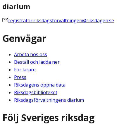
diarium
registrator.riksdagsforvaltningen@riksdagen.se
Genvägar
Arbeta hos oss
Beställ och ladda ner
För lärare
Press
Riksdagens öppna data
Riksdagsbiblioteket
Riksdagsförvaltningens diarium
Följ Sveriges riksdag