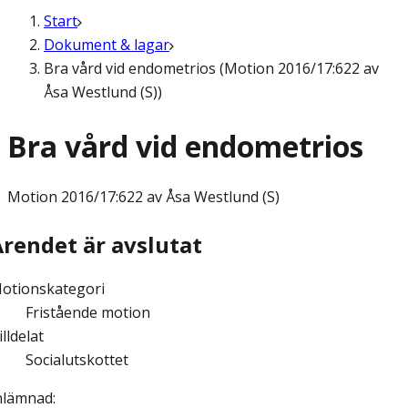
Start
Dokument & lagar
Bra vård vid endometrios (Motion 2016/17:622 av
Åsa Westlund (S))
Bra vård vid endometrios
Motion
2016/17:622 av Åsa Westlund (S)
Ärendet är avslutat
otionskategori
Fristående motion
illdelat
Socialutskottet
nlämnad
: