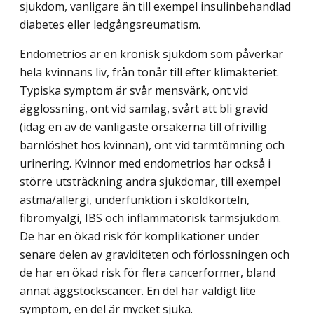
sjukdom, vanligare än till exempel insulinbehandlad
diabetes eller ledgångsreumatism.
Endometrios är en kronisk sjukdom som påverkar
hela kvinnans liv, från tonår till efter klimakteriet.
Typiska symptom är svår mensvärk, ont vid
ägglossning, ont vid samlag, svårt att bli gravid
(idag en av de vanligaste orsakerna till ofrivillig
barnlöshet hos kvinnan), ont vid tarmtömning och
urinering. Kvinnor med endometrios har också i
större utsträckning andra sjukdomar, till exempel
astma/allergi, underfunktion i sköldkörteln,
fibromyalgi, IBS och inflammatorisk tarmsjukdom.
De har en ökad risk för komplikationer under
senare delen av graviditeten och förlossningen och
de har en ökad risk för flera cancerformer, bland
annat äggstockscancer. En del har väldigt lite
symptom, en del är mycket sjuka.