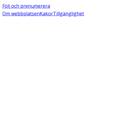
Följ och prenumerera
Om webbplatsen
Kakor
Tillgänglighet