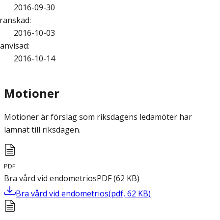
2016-09-30
ranskad
:
2016-10-03
änvisad
:
2016-10-14
Motioner
Motioner är förslag som riksdagens ledamöter har
lämnat till riksdagen.
PDF
Bra vård vid endometrios
PDF
(
62
KB
)
Bra vård vid endometrios
(
pdf
,
62
KB
)