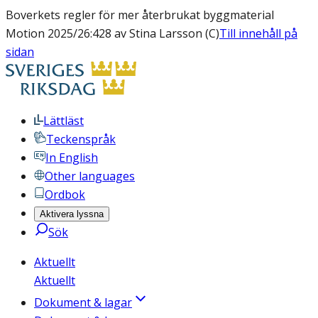
Boverkets regler för mer återbrukat byggmaterial
Motion 2025/26:428 av Stina Larsson (C)
Till innehåll på
sidan
Lättläst
Teckenspråk
In English
Other languages
Ordbok
Aktivera lyssna
Sök
Aktuellt
Aktuellt
Dokument & lagar