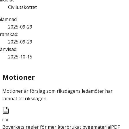
Civilutskottet
nlämnad
:
2025-09-29
ranskad
:
2025-09-29
änvisad
:
2025-10-15
Motioner
Motioner är förslag som riksdagens ledamöter har
lämnat till riksdagen.
PDF
Boverkets regler för mer återbrukat byggmaterial
PDF