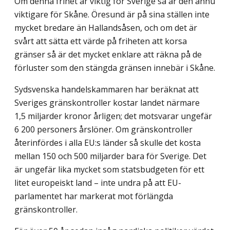
Om denna frihet är viktig för Sverige så är den ännu
viktigare för Skåne. Öresund är på sina ställen inte
mycket bredare än Hallandsåsen, och om det är
svårt att sätta ett värde på friheten att korsa
gränser så är det mycket enklare att räkna på de
förluster som den stängda gränsen innebär i Skåne.
Sydsvenska handelskammaren har beräknat att
Sveriges gränskontroller kostar landet närmare
1,5 miljarder kronor årligen; det motsvarar ungefär
6 200 personers årslöner. Om gränskontroller
återinfördes i alla EU:s länder så skulle det kosta
mellan 150 och 500 miljarder bara för Sverige. Det
är ungefär lika mycket som statsbudgeten för ett
litet europeiskt land – inte undra på att EU-
parlamentet har markerat mot förlängda
gränskontroller.