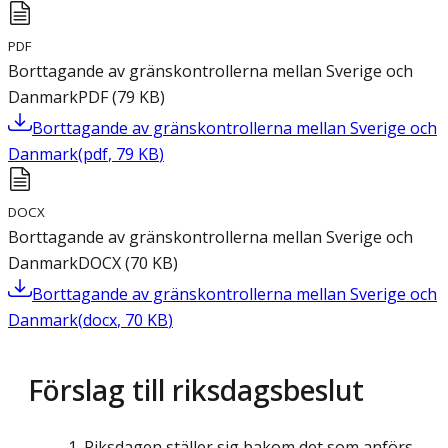
PDF
Borttagande av gränskontrollerna mellan Sverige och
Danmark
PDF
(
79
KB
)
Borttagande av gränskontrollerna mellan Sverige och
Danmark
(
pdf
,
79
KB
)
DOCX
Borttagande av gränskontrollerna mellan Sverige och
Danmark
DOCX
(
70
KB
)
Borttagande av gränskontrollerna mellan Sverige och
Danmark
(
docx
,
70
KB
)
Förslag till riksdagsbeslut
Riksdagen ställer sig bakom det som anförs