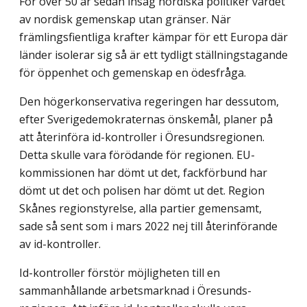
För över 50 år sedan insåg nordiska politiker värdet
av nordisk gemenskap utan gränser. När
främlingsfientliga krafter kämpar för ett Europa där
länder isolerar sig så är ett tydligt ställningstagande
för öppenhet och gemenskap en ödesfråga.
Den högerkonservativa regeringen har dessutom,
efter Sverigedemokraternas önske­mål, planer på
att återinföra id-kontroller i Öresundsregionen.
Detta skulle vara för­ödande för regionen. EU-
kommissionen har dömt ut det, fackförbund har
dömt ut det och polisen har dömt ut det. Region
Skånes regionstyrelse, alla partier gemensamt,
sade så sent som i mars 2022 nej till återinförande
av id-kontroller.
Id-kontroller förstör möjligheten till en
sammanhållande arbetsmarknad i Öresunds­