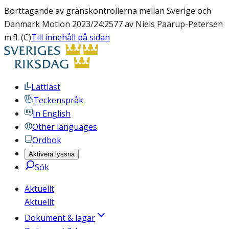
Borttagande av gränskontrollerna mellan Sverige och
Danmark Motion 2023/24:2577 av Niels Paarup-Petersen
m.fl. (C)
Till innehåll på sidan
Lättläst
Teckenspråk
In English
Other languages
Ordbok
Aktivera lyssna
Sök
Aktuellt
Aktuellt
Dokument & lagar