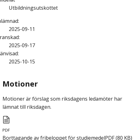
Utbildningsutskottet
nlämnad
:
2025-09-11
ranskad
:
2025-09-17
änvisad
:
2025-10-15
Motioner
Motioner är förslag som riksdagens ledamöter har
lämnat till riksdagen.
PDF
Borttagande av fribeloppet för studiemedel
PDF
(
80
KB
)