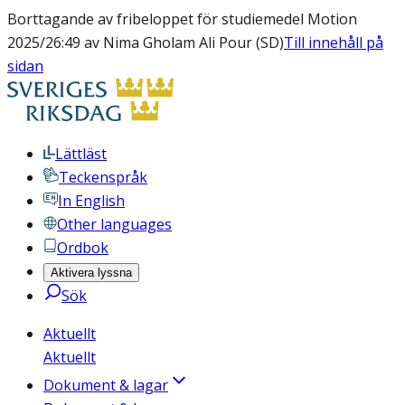
Borttagande av fribeloppet för studiemedel Motion
2025/26:49 av Nima Gholam Ali Pour (SD)
Till innehåll på
sidan
Lättläst
Teckenspråk
In English
Other languages
Ordbok
Aktivera lyssna
Sök
Aktuellt
Aktuellt
Dokument & lagar