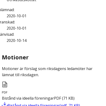
nlämnad
:
2020-10-01
ranskad
:
2020-10-01
änvisad
:
2020-10-14
Motioner
Motioner är förslag som riksdagens ledamöter har
lämnat till riksdagen.
PDF
Bistånd via ideella föreningar
PDF
(
71
KB
)
Bistånd via ideella föreningar
(
pdf
,
71
KB
)