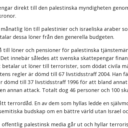
pengar direkt till den palestinska myndigheten ge
kronor.
natlig lön till palestinier och israeliska araber so
etalar dessa löner från den generella budgeten.
gå till löner och pensioner för palestinska tjänste
Det innebär således att svenska skattepengar finansi
etalar ut löner till terrorister, som dödat civila mä
ens regler är dömd till 67 livstidsstraff 2004. Han f
 dömd till 37 livstidsstraff 1996 för att bland anna
en annan attack. Totalt dog 46 personer och 100 sk
tt terrordåd. En av dem som hyllas ledde en självmo
emitiska budskap om en bättre värld utan Israel och
 offentlig palestinsk media går ut och hyllar terrori