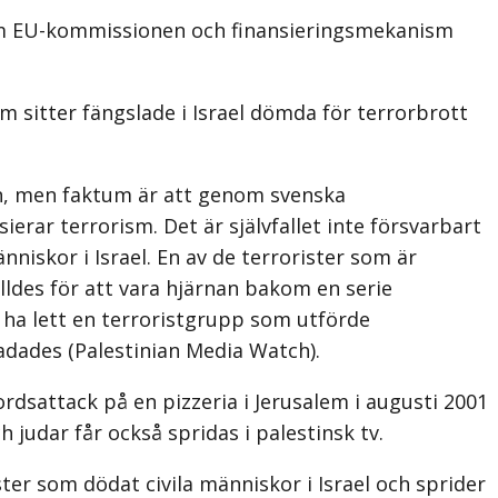
nom EU-kommissionen och finansieringsmekanism
m sitter fängslade i Israel dömda för terrorbrott
män, men faktum är att genom svenska
erar terrorism. Det är självfallet inte försvarbart
nniskor i Israel. En av de terrorister som är
älldes för att vara hjärnan bakom en serie
t ha lett en terroristgrupp som utförde
adades (Palestinian Media Watch).
rdsattack på en pizzeria i Jerusalem i augusti 2001
 judar får också spridas i palestinsk tv.
ster som dödat civila människor i Israel och sprider