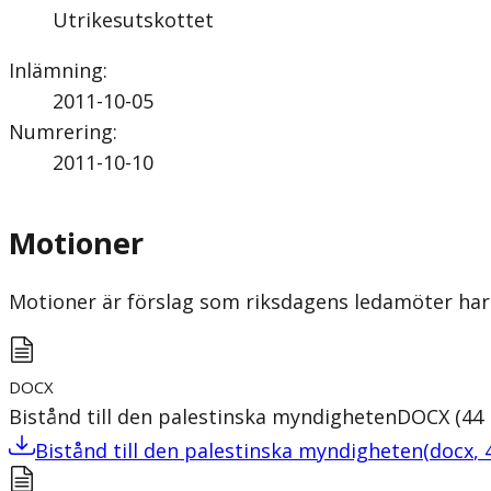
Utrikesutskottet
Inlämning
:
2011-10-05
Numrering
:
2011-10-10
Motioner
Motioner är förslag som riksdagens ledamöter har 
DOCX
Bistånd till den palestinska myndigheten
DOCX
(
44
Bistånd till den palestinska myndigheten
(
docx
,