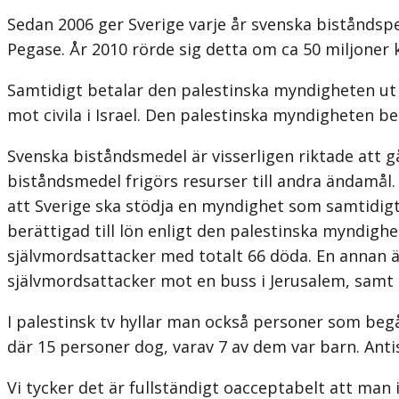
Sedan 2006 ger Sverige varje år svenska bistånds
Pegase. År 2010 rörde sig detta om ca 50 miljoner 
Samtidigt betalar den palestinska myndigheten ut må
mot civila i Israel. Den palestinska myndigheten b
Svenska biståndsmedel är visserligen riktade att 
biståndsmedel frigörs resurser till andra ändamål. 
att Sverige ska stödja en myndighet som samtidigt b
berättigad till lön enligt den palestinska myndighet
självmordsattacker med totalt 66 döda. En annan är
självmordsattacker mot en buss i Jerusalem, samt 
I palestinsk tv hyllar man också personer som begå
där 15 personer dog, varav 7 av dem var barn. Antis
Vi tycker det är fullständigt oacceptabelt att man i