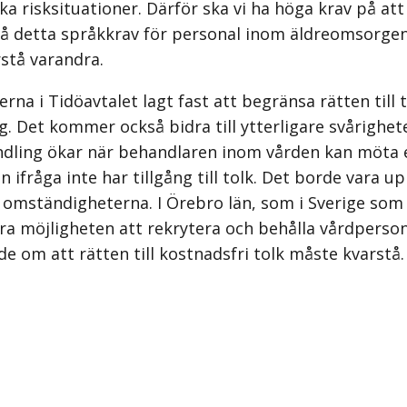
ka risksituationer. Därför ska vi ha höga krav på 
å detta språkkrav för personal inom äldreomsorgen. 
stå varandra.
 i Tidöavtalet lagt fast att begränsa rätten till t
ng. Det kommer också bidra till ytterligare svårig
handling ökar när behandlaren inom vården kan möt
fråga inte har tillgång till tolk. Det borde vara u
ständigheterna. I Örebro län, som i Sverige som he
mra möjligheten att rekrytera och behålla vårdperso
e om att rätten till kostnadsfri tolk måste kvarstå.