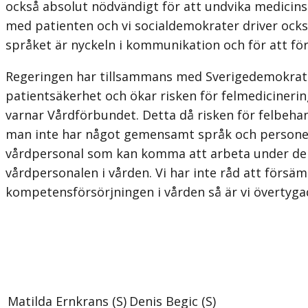
också absolut nödvändigt för att undvika medicins
med patienten och vi socialdemokrater driver ocks
språket är nyckeln i kommunikation och för att för
Regeringen har tillsammans med Sverigedemokraterna
patientsäkerhet och ökar risken för felmedicineri
varnar Vårdförbundet. Detta då risken för felbe
man inte har något gemensamt språk och personen i
vårdpersonal som kan komma att arbeta under de om
vårdpersonalen i vården. Vi har inte råd att försä
kompetensförsörjningen i vården så är vi övertygad
Matilda Ernkrans (S)
Denis Begic (S)