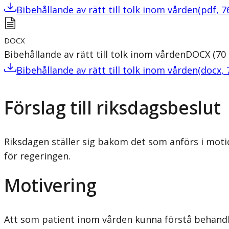
Bibehållande av rätt till tolk inom vården
(
pdf
,
7
DOCX
Bibehållande av rätt till tolk inom vården
DOCX
(
70
Bibehållande av rätt till tolk inom vården
(
docx
,
Förslag till riksdagsbeslut
Riksdagen ställer sig bakom det som anförs i motio
för regeringen.
Motivering
Att som patient inom vården kunna förstå behandl