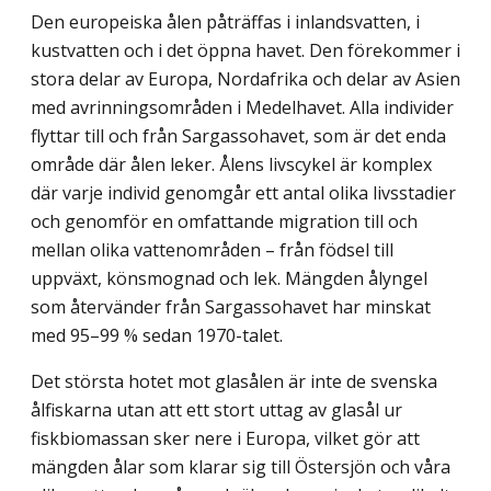
Den europeiska ålen påträffas i inlandsvatten, i
kustvatten och i det öppna havet. Den förekommer i
stora delar av Europa, Nordafrika och delar av Asien
med avrinnings­områden i Medelhavet. Alla individer
flyttar till och från Sargassohavet, som är det enda
område där ålen leker. Ålens livscykel är komplex
där varje individ genomgår ett antal olika livsstadier
och genomför en omfattande migration till och
mellan olika vattenområden – från födsel till
uppväxt, könsmognad och lek. Mängden ålyngel
som återvänder från Sargassohavet har minskat
med 95–99 % sedan 1970-talet.
Det största hotet mot glasålen är inte de svenska
ålfiskarna utan att ett stort uttag av glasål ur
fiskbiomassan sker nere i Europa, vilket gör att
mängden ålar som klarar sig till Östersjön och våra