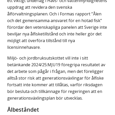
ett viktigt underlag i Havs- och vattenmyndighetens
uppdrag att revidera den svenska
ålförvaltningsplanen. Och i Formas rapport ”Ålen
och det gemen­samma ansvaret för en hotad fisk”
förordar den vetenskapliga panelen att Sverige inte
beviljar nya ålfisketillstånd och inte heller gör det
möjligt att överföra tillstånd till nya
licensinnehavare.
Miljö- och jordbruksutskottet vill inte i sitt
betänkande 2024/25:MJU19 föregripa resultatet av
det arbete som pågår i frågan, men det föreligger
alltså stor risk att generationsväxlingar för ålfiske
fortsatt inte kommer att tillåtas, varför riksdagen
bör besluta och tillkännage för regeringen att en
generationsväxlingsplan bör utvecklas.
Ålbeståndet