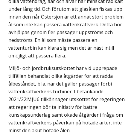
olika vattendrag, åar och älvar har minskat radikalt
under lång tid. Och förutom att glasålen fiskas upp
innan den når Östersjön är ett annat stort problem
ål som inte kan passera vattenkraftverk. Detta bör
avhjälpas genom fler passager uppströms och
nedströms. En ål som måste passera en
vattenturbin kan klara sig men det är näst intill
omöjligt att passera flera.
Miljö- och jordbruksutskottet har vid upprepade
tillfällen behandlat olika åtgärder för att rädda
ålbeståndet, bl.a. när det gäller passager förbi
vattenkraftverkens turbiner. I betänkande
2021/22:MJU6 tillkännager utskottet för regeringen
att regeringen bör ta initiativ för bättre
kunskapsunderlag samt ökade åtgärder i fråga om
vattenkraftverkens påverkan på hotade arter, inte
minst den akut hotade ålen.