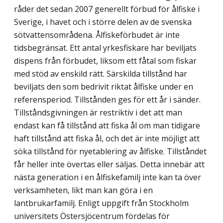
råder det sedan 2007 generellt förbud för ålfiske i
Sverige, i havet och i större delen av de svenska
sötvattensområdena. Ålfiskeförbudet är inte
tidsbegränsat. Ett antal yrkesfiskare har beviljats
dispens från förbudet, liksom ett fåtal som fiskar
med stöd av enskild rätt. Särskilda tillstånd har
beviljats den som bedrivit riktat ålfiske under en
referensperiod. Tillstånden ges för ett år i sänder.
Tillståndsgivningen är restriktiv i det att man
endast kan få tillstånd att fiska ål om man tidigare
haft tillstånd att fiska ål, och det är inte möjligt att
söka tillstånd för nyetablering av ålfiske. Tillståndet
får heller inte övertas eller säljas. Detta innebär att
nästa generation i en ålfiskefamilj inte kan ta över
verksamheten, likt man kan göra i en
lantbrukarfamilj. Enligt uppgift från Stockholm
universitets Östersjöcentrum fördelas för