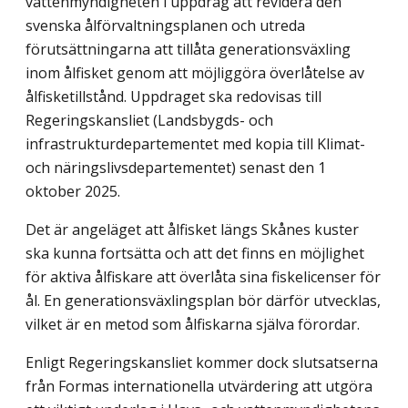
vattenmyndigheten i uppdrag att revidera den
svenska ålförvaltningsplanen och utreda
förutsättningarna att tillåta generations­växling
inom ålfisket genom att möjliggöra överlåtelse av
ålfisketillstånd. Uppdraget ska redovisas till
Regeringskansliet (Landsbygds- och
infrastrukturdepartementet med kopia till Klimat-
och näringslivsdepartementet) senast den 1
oktober 2025.
Det är angeläget att ålfisket längs Skånes kuster
ska kunna fortsätta och att det finns en möjlighet
för aktiva ålfiskare att överlåta sina fiskelicenser för
ål. En generations­växlingsplan bör därför utvecklas,
vilket är en metod som ålfiskarna själva förordar.
Enligt Regeringskansliet kommer dock slutsatserna
från Formas internationella utvärdering att utgöra