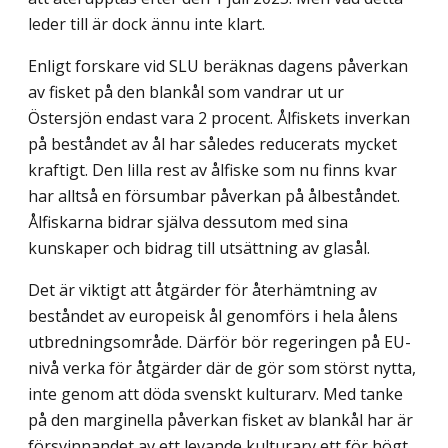
leder till är dock ännu inte klart.
Enligt forskare vid SLU beräknas dagens påverkan
av fisket på den blankål som vandrar ut ur
Östersjön endast vara 2 procent. Ålfiskets inverkan
på beståndet av ål har således reducerats mycket
kraftigt. Den lilla rest av ålfiske som nu finns kvar
har alltså en försumbar påverkan på ålbeståndet.
Ålfiskarna bidrar själva dessutom med sina
kunskaper och bidrag till utsättning av glasål.
Det är viktigt att åtgärder för återhämtning av
beståndet av europeisk ål genomförs i hela ålens
utbredningsområde. Därför bör regeringen på EU-
nivå verka för åtgärder där de gör som störst nytta,
inte genom att döda svenskt kulturarv. Med tanke
på den marginella påverkan fisket av blankål har är
försvinnandet av ett levande kulturarv ett för högt