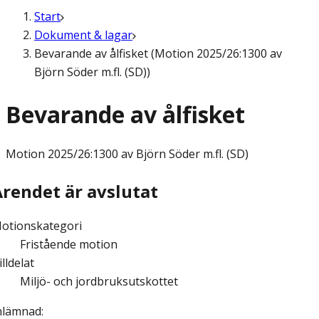
Start
Dokument & lagar
Bevarande av ålfisket (Motion 2025/26:1300 av
Björn Söder m.fl. (SD))
Bevarande av ålfisket
Motion
2025/26:1300 av Björn Söder m.fl. (SD)
Ärendet är avslutat
otionskategori
Fristående motion
illdelat
Miljö- och jordbruksutskottet
nlämnad
: