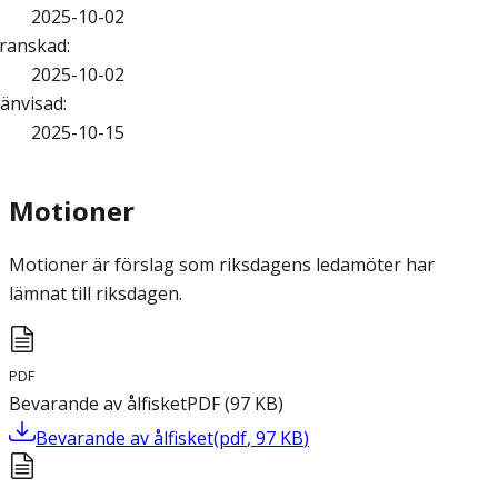
2025-10-02
ranskad
:
2025-10-02
änvisad
:
2025-10-15
Motioner
Motioner är förslag som riksdagens ledamöter har
lämnat till riksdagen.
PDF
Bevarande av ålfisket
PDF
(
97
KB
)
Bevarande av ålfisket
(
pdf
,
97
KB
)