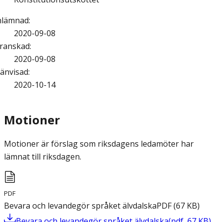
nlämnad
:
2020-09-08
ranskad
:
2020-09-08
änvisad
:
2020-10-14
Motioner
Motioner är förslag som riksdagens ledamöter har
lämnat till riksdagen.
PDF
Bevara och levandegör språket älvdalska
PDF
(
67
KB
)
Bevara och levandegör språket älvdalska
(
pdf
,
67
KB
)