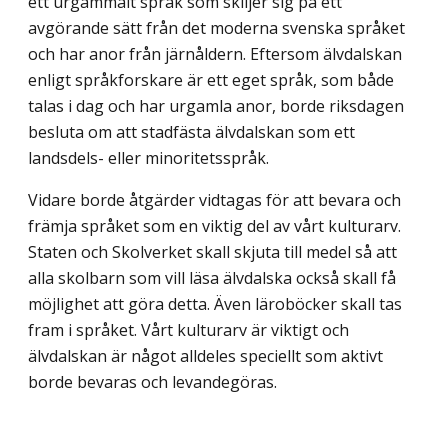
ett urgammalt språk som skiljer sig på ett
avgörande sätt från det moderna svenska språket
och har anor från järnåldern. Eftersom älvdalskan
enligt språkforskare är ett eget språk, som både
talas i dag och har urgamla anor, borde riksdagen
besluta om att stadfästa älvdalskan som ett
landsdels- eller minoritetsspråk.
Vidare borde åtgärder vidtagas för att bevara och
främja språket som en viktig del av vårt kulturarv.
Staten och Skolverket skall skjuta till medel så att
alla skolbarn som vill läsa älvdalska också skall få
möjlighet att göra detta. Även läroböcker skall tas
fram i språket. Vårt kulturarv är viktigt och
älvdalskan är något alldeles speciellt som aktivt
borde bevaras och levandegöras.