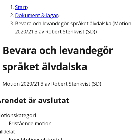
Start
Dokument & lagar
Bevara och levandegör språket älvdalska (Motion
2020/21:3 av Robert Stenkvist (SD))
Bevara och levandegör
språket älvdalska
Motion
2020/21:3 av Robert Stenkvist (SD)
Ärendet är avslutat
otionskategori
Fristående motion
illdelat
Konstitutionsutskottet