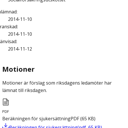
nlämnad
:
2014-11-10
ranskad
:
2014-11-10
änvisad
:
2014-11-12
Motioner
Motioner är förslag som riksdagens ledamöter har
lämnat till riksdagen.
PDF
Beräkningen för sjukersättning
PDF
(
65
KB
)
Beräkningen för sjukersättning
(
pdf
,
65
KB
)