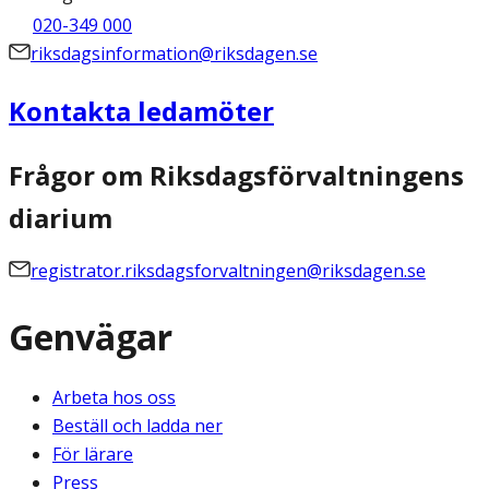
020-349 000
riksdagsinformation@riksdagen.se
Kontakta ledamöter
Frågor om Riksdagsförvaltningens
diarium
registrator.riksdagsforvaltningen@riksdagen.se
Genvägar
Arbeta hos oss
Beställ och ladda ner
För lärare
Press