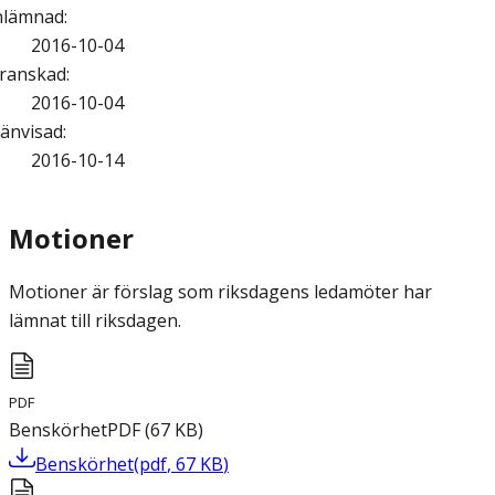
nlämnad
:
2016-10-04
ranskad
:
2016-10-04
änvisad
:
2016-10-14
Motioner
Motioner är förslag som riksdagens ledamöter har
lämnat till riksdagen.
PDF
Benskörhet
PDF
(
67
KB
)
Benskörhet
(
pdf
,
67
KB
)