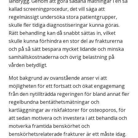
ländrygg. Genom att göra sådana mätningar i en så
kallad screeningprocedur, det vill säga att
regelmässigt undersöka stora patientgrupper,
skulle fler tidiga diagnostiseringar kunna göras.
Rätt behandling kan då snabbt sättas in, vilket
skulle kunna förhindra en stor del av frakturerna
och på så sätt bespara mycket lidande och minska
samhällskostnaderna och övrig belastning på
vården betydligt.
Mot bakgrund av ovanstående anser vi att
möjligheten för ett fortsatt och ökat engagemang
från den nytillträdda regeringen för bland annat fler
regelbundna bentäthetsmätningar och
kartläggningar av riskfaktorer för osteoporos, för
att sedan motivera och investera i att behandla och
motverka framtida benskörhet och
benskörhetsrelaterade frakturer är ett måste idag.