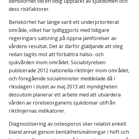
benskörhet vid en tidig upptäckt av sjukdomen och
dess riskfaktorer.
Benskörhet har länge varit ett underprioriterat
område, vilket har tydliggjorts med tidigare
regeringars satsning på öppna jämförelser av
vårdens resultat. Det är därför glädjande att steg
redan tagits mot att förbättra hälso- och
sjukvården inom området. Socialstyrelsen
publicerade 2012 nationella riktlinjer inom området,
och föregående socialminister meddelade då i
riksdagen i slutet av maj 2013 att myndigheten
dessutom planerar ett arbete med att utvärdera
vården av rörelseorganens sjukdomar utifrån
riktlinjernas indikatorer.
Diagnostisering av osteoporos sker relativt enkelt
bland annat genom bentäthetsmätningar i höft och