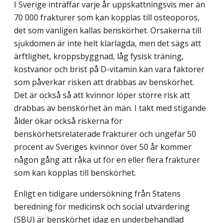
I Sverige inträffar varje år uppskattningsvis mer än
70 000 frakturer som kan kopplas till osteoporos,
det som vanligen kallas benskörhet. Orsakerna till
sjukdomen är inte helt klarlagda, men det sägs att
ärftlighet, kroppsbyggnad, låg fysisk träning,
kostvanor och brist på D-vitamin kan vara faktorer
som påverkar risken att drabbas av benskörhet.
Det är också så att kvinnor löper större risk att
drabbas av benskörhet än män. I takt med stigande
ålder ökar också riskerna för
benskörhetsrelaterade frakturer och ungefär 50
procent av Sveriges kvinnor över 50 år kommer
någon gång att råka ut för en eller flera frakturer
som kan kopplas till benskörhet.
Enligt en tidigare undersökning från Statens
beredning för medicinsk och social utvärdering
(SBU) är benskörhet idag en underbehandlad