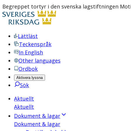
Begreppet tortyr i den svenska lagstiftningen Moti
Lättläst
Teckenspråk
In English
Other languages
Ordbok
Aktivera lyssna
Sök
Aktuellt
Aktuellt
Dokument & lagar
Dokument & lagar