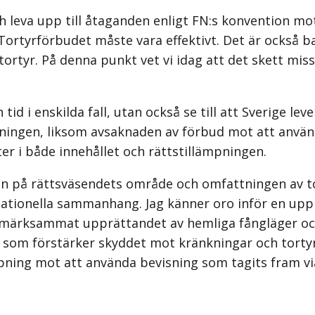
och leva upp till åtaganden enligt FN:s konvention 
ortyrförbudet måste vara effektivt. Det är också bak
 tortyr. På denna punkt vet vi idag att det skett miss
tid i enskilda fall, utan också se till att Sverige le
iftningen, liksom avsaknaden av förbud mot att använ
er i både innehållet och rättstillämpningen.
an på rättsväsendets område och omfattningen av t
ernationella sammanhang. Jag känner oro inför en up
ärksammat upprättandet av hemliga fångläger och u
tiv som förstärker skyddet mot kränkningar och torty
mpning mot att använda bevisning som tagits fram via