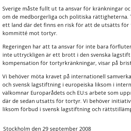
Sverige måste fullt ut ta ansvar för kränkningar 
om de medborgerliga och politiska rättigheterna. T
ett land där det finns en risk för att de utsätts för
kommitté mot tortyr.
Regeringen har att ta ansvar för inte bara förfluten 
inte uttryckligen är ett brott i den svenska lagst
kompensation för tortyrkränkningar, visar på brist
Vi behöver möta kravet på internationell samverk
och svensk lagstiftning i europeiska liksom i int
välkomnar Europarådets och EU:s arbete som uppm
där de sedan utsatts för tortyr. Vi behöver initia
liksom förbud i svensk lagstiftning och rättstillä
Stockholm den 29 september 2008