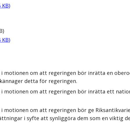
5
KB
)
B
)
4
KB
)
s i motionen om att regeringen bör inrätta en obe
kännager detta för regeringen.
i motionen om att regeringen bör inrätta ett nation
s i motionen om att regeringen bör ge Riksantikva
tningar i syfte att synliggöra dem som en viktig del