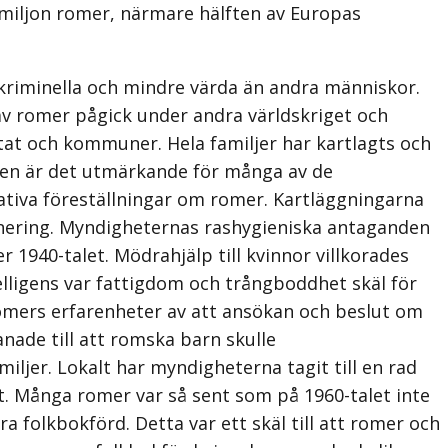
lv miljon romer, närmare hälften av Europas
kriminella och mindre värda än andra människor.
 av romer pågick under andra världskriget och
tat och kommuner. Hela familjer har kartlagts och
ken är det utmärkande för många av de
ativa föreställningar om romer. Kartläggningarna
inering. Myndig­heternas rashygieniska antaganden
r 1940-talet. Mödrahjälp till kvinnor villkorades
elligens var fattigdom och trångboddhet skäl för
romers erfarenheter av att ansökan och beslut om
ade till att romska barn skulle
jer. Lokalt har myndigheterna tagit till en rad
t. Många romer var så sent som på 1960-talet inte
a folkbokförd. Detta var ett skäl till att romer och