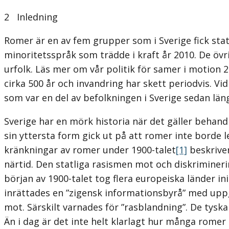
2
Inledning
Romer är en av fem grupper som i Sverige fick sta
minoritetsspråk som trädde i kraft år 2010. De övr
urfolk. Läs mer om vår politik för samer i motion 
cirka 500 år och invandring har skett periodvis. Vid
som var en del av befolkningen i Sverige sedan lä
Sverige har en mörk historia när det gäller behand
sin yttersta form gick ut på att romer inte borde
kränkningar av romer under 1900-talet
[1]
beskriver
närtid. Den statliga rasismen mot och diskrimineri
början av 1900-talet tog flera europeiska länder in
inrättades en ”zigensk informations­byrå” med uppg
mot. Särskilt varnades för ”rasblandning”. De tyska
Än i dag är det inte helt klarlagt hur många rome