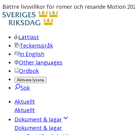
Bättre livsvillkor för romer och resande Motion 20
Lättläst
Teckenspråk
In English
Other languages
Ordbok
Aktivera lyssna
Sök
Aktuellt
Aktuellt
Dokument & lagar
Dokument & lagar