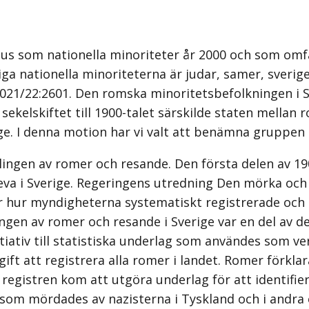
tus som nationella minoriteter år 2000 och som omf
iga nationella minoriteterna är judar, samer, sverig
2021/22:2601. Den romska minoritetsbefolkningen i S
 sekelskiftet till 1900-talet särskilde staten mellan
nge. I denna motion har vi valt att benämna gruppen
lingen av romer och resande. Den första delen av 19
 leva i Sverige. Regeringens utredning Den mörka oc
 hur myndigheterna systematiskt registrerade och d
ngen av romer och resande i Sverige var en del av de
itiativ till statistiska underlag som användes som v
ift att registrera alla romer i landet. Romer förkl
 registren kom att utgöra underlag för att identifi
r som mördades av nazisterna i Tyskland och i andra