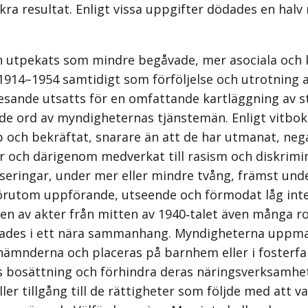
säkra resultat. Enligt vissa uppgifter dödades en ha
ch utpekats som mindre begåvade, mer asociala och 
n 1914–1954 samtidigt som förföljelse och utrotning
resande utsatts för en omfattande kartläggning av s
de ord av myndig­heternas tjänstemän. Enligt vitbo
 och bekräftat, snarare än att de har utmanat, neg
mar och därigenom medverkat till rasism och diskrim
iser­ingar, under mer eller mindre tvång, främst unde
. Förutom uppförande, utseende och förmodat låg int
ngen av akter från mitten av 1940‑talet även många 
rades i ett nära sammanhang. Myndigheterna uppman
derna och placeras på barnhem eller i fosterfamil
as bosättning och förhindra deras näringsverksamhe
 tillgång till de rättigheter som följde med att var