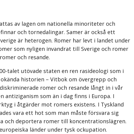
attas av lagen om nationella minoriteter och
efinnar och tornedalingar. Samer är också ett
verige är heterogen. Romer har levt i landet under
 romer som nyligen invandrat till Sverige och romer
 romer och resande.
00-talet utövade staten en ren rasideologi som i
h okända historien – Vitbok om övergrepp och
iskriminerade romer och resande långt in i vår
n antiziganism som än i dag finns i Europa. I
erktyg i åtgärder mot romers existens. I Tyskland
arades vara ett hot som man måste försvara sig
era och deportera romer till koncentrationslägren.
 europeiska länder under tysk ockupation.