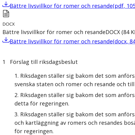
Bättre livsvillkor för romer och resande
(
pdf
,
10
DOCX
Bättre livsvillkor för romer och resande
DOCX
(
84
K
Bättre livsvillkor för romer och resande
(
docx
,
8
1 Förslag till riksdagsbeslut
Riksdagen ställer sig bakom det som anför
svenska staten och romer och resande och till
Riksdagen ställer sig bakom det som anförs 
detta för regeringen.
Riksdagen ställer sig bakom det som anför
och kartläggning av romers och resandes bosät
för regeringen.