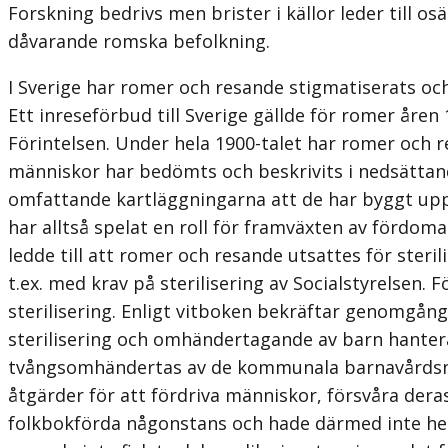
Forskning bedrivs men brister i källor leder till o
dåvarande romska befolkning.
I Sverige har romer och resande stigmatiserats o
Ett inreseförbud till Sverige gällde för romer åre
Förintelsen. Under hela 1900-talet har romer och 
människor har bedömts och beskrivits i nedsättan
omfattande kartläggningarna att de har byggt upp
har alltså spelat en roll för fram­växten av fördo
ledde till att romer och resande utsattes för steril
t.ex. med krav på sterilisering av Socialstyrelsen
steriliser­ing. Enligt vitboken bekräftar genomgå
sterilisering och omhänder­tagande av barn hante
tvångsomhändertas av de kommunala barnavårdsnämn
åtgärder för att fördriva människor, försvåra der
folkbokförda någonstans och hade därmed inte heller