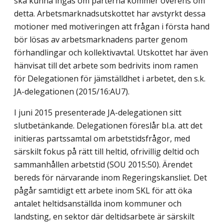
ska kunna ingås om parterna kommer överens om
detta. Arbetsmarknadsutskottet har avstyrkt dessa
motioner med motiveringen att frågan i första hand
bör lösas av arbetsmarknadens parter genom
förhandlingar och kollektivavtal. Utskottet har även
hänvisat till det arbete som bedrivits inom ramen
för Delegationen för jämställdhet i arbetet, den s.k.
JA-delegationen (2015/16:AU7).
I juni 2015 presenterade JA-delegationen sitt
slutbetänkande. Delegationen föreslår bl.a. att det
initieras partssamtal om arbetstidsfrågor, med
särskilt fokus på rätt till heltid, ofrivillig deltid och
sammanhållen arbetstid (SOU 2015:50). Ärendet
bereds för närvarande inom Regeringskansliet. Det
pågår samtidigt ett arbete inom SKL för att öka
antalet heltidsanställda inom kommuner och
landsting, en sektor där deltidsarbete är särskilt