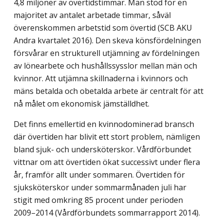
4,8 miljoner av övertidstimmar. Män stod för en
majoritet av antalet arbetade timmar, såväl
överenskommen arbetstid som övertid (SCB AKU
Andra kvartalet 2016). Den skeva könsfördelningen
försvårar en strukturell utjämning av fördelningen
av lönearbete och hushållssysslor mellan män och
kvinnor. Att utjämna skillnaderna i kvinnors och
mäns betalda och obetalda arbete är centralt för att
nå målet om ekonomisk jämställdhet.
Det finns emellertid en kvinnodominerad bransch
där övertiden har blivit ett stort problem, nämligen
bland sjuk- och undersköterskor. Vårdförbundet
vittnar om att övertiden ökat successivt under flera
år, framför allt under sommaren. Övertiden för
sjuksköterskor under sommarmånaden juli har
stigit med omkring 85 procent under perioden
2009–2014 (Vårdförbundets sommarrapport 2014).