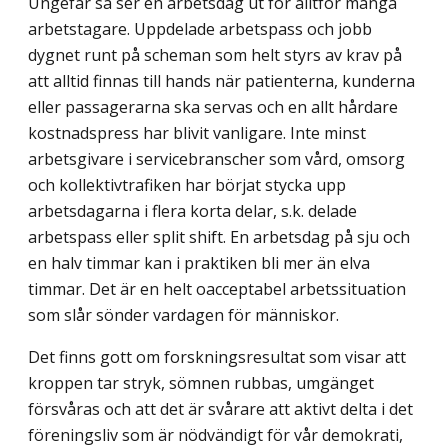
Ungefär så ser en arbetsdag ut för alltför många
arbetstagare. Uppdelade arbetspass och jobb
dygnet runt på scheman som helt styrs av krav på
att alltid finnas till hands när patienterna, kunderna
eller passagerarna ska servas och en allt hårdare
kostnadspress har blivit vanligare. Inte minst
arbetsgivare i servicebranscher som vård, omsorg
och kollektivtrafiken har börjat stycka upp
arbetsdagarna i flera korta delar, s.k. delade
arbetspass eller split shift. En arbetsdag på sju och
en halv timmar kan i praktiken bli mer än elva
timmar. Det är en helt oacceptabel arbetssituation
som slår sönder vardagen för människor.
Det finns gott om forskningsresultat som visar att
kroppen tar stryk, sömnen rubbas, umgänget
försvåras och att det är svårare att aktivt delta i det
föreningsliv som är nödvändigt för vår demokrati,