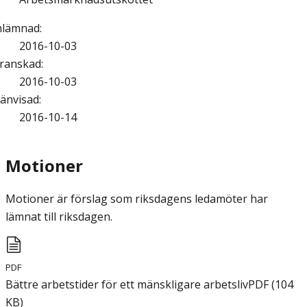
nlämnad
:
2016-10-03
ranskad
:
2016-10-03
änvisad
:
2016-10-14
Motioner
Motioner är förslag som riksdagens ledamöter har
lämnat till riksdagen.
PDF
Bättre arbetstider för ett mänskligare arbetsliv
PDF
(
104
KB
)