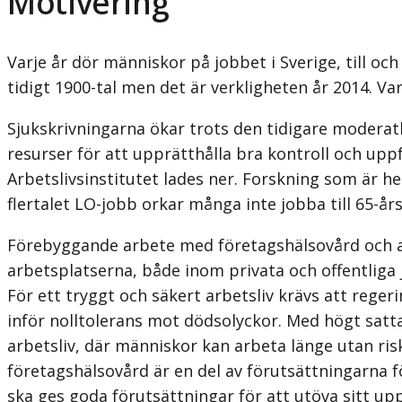
Motivering
Varje år dör människor på jobbet i Sverige, till oc
tidigt 1900-tal men det är verkligheten år 2014. V
Sjukskrivningarna ökar trots den tidigare moderatl
resurser för att upprätthålla bra kontroll och upp
Arbetslivsinstitutet lades ner. Forskning som är 
flertalet LO-jobb orkar många inte jobba till 65-år
Förebyggande arbete med företagshälsovård och an
arbetsplatserna, både inom privata och offentliga 
För ett tryggt och säkert arbetsliv krävs att rege
inför nolltolerans mot dödsolyckor. Med högt sat
arbetsliv, där människor kan arbeta länge utan ri
företagshälsovård är en del av förutsättningarna 
ska ges goda förutsättningar för att utöva sitt up