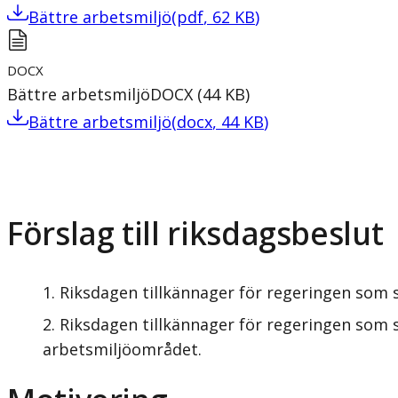
Bättre arbetsmiljö
(
pdf
,
62
KB
)
DOCX
Bättre arbetsmiljö
DOCX
(
44
KB
)
Bättre arbetsmiljö
(
docx
,
44
KB
)
Förslag till riksdagsbeslut
Riksdagen tillkännager för regeringen som 
Riksdagen tillkännager för regeringen som
arbetsmiljöområdet.