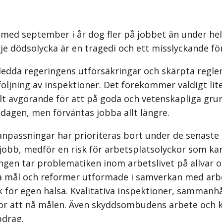
h med september i år dog fler på jobbet än under hel
arje dödsolycka är en tragedi och ett misslyckande 
edda regeringens utförsäkringar och skärpta regler.
följning av inspektioner. Det förekommer väldigt lit
helt avgörande för att på goda och vetenskapliga gr
sdagen, men förväntas jobba allt längre.
passningar har prioriteras bort under de senaste å
jobb, medför en risk för arbetsplatsolyckor som kan
ringen tar problematiken inom arbetslivet på allvar
ta mål och reformer utformade i samverkan med arb
sk för egen hälsa. Kvalitativa inspektioner, samman
för att nå målen. Även skyddsombudens arbete och 
pdrag.