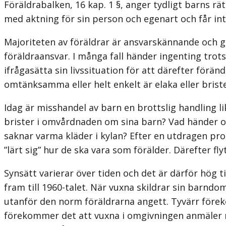
Föräldrabalken, 16 kap. 1 §, anger tydligt barns rä
med aktning för sin person och egenart och får int
Majoriteten av föräldrar är ansvarskännande och g
föräldraansvar. I många fall händer ingenting trots 
ifrågasätta sin livssituation för att därefter för
omtänksamma eller helt enkelt är elaka eller brist
Idag är misshandel av barn en brottslig handling l
brister i omvårdnaden om sina barn? Vad händer o
saknar varma kläder i kylan? Efter en utdragen pro
”lärt sig” hur de ska vara som förälder. Därefter fl
Synsätt varierar över tiden och det är därför hög 
fram till 1960-talet. När vuxna skildrar sin barnd
utanför den norm föräldrarna angett. Tyvärr föreko
förekommer det att vuxna i omgivningen anmäler mis