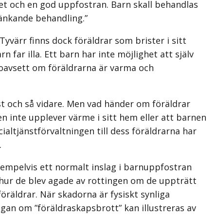
ghet och en god uppfostran. Barn skall behandlas
ränkande behandling.”
värr finns dock föräldrar som brister i sitt
 far illa. Ett barn har inte möjlighet att själv
r oavsett om föräldrarna är varma och
st och så vidare. Men vad händer om föräldrar
inte upplever värme i sitt hem eller att barnen
altjänstförvaltningen till dess föräldrarna har
.
exempelvis ett normalt inslag i barnuppfostran
 hur de blev agade av rottingen om de uppträtt
öräldrar. När skadorna är fysiskt synliga
ågan om ”föräldraskapsbrott” kan illustreras av