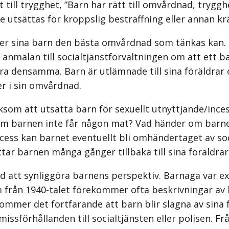
tt till trygghet, ”Barn har rätt till omvårdnad, tryg
e utsättas för kroppslig bestraffning eller annan k
er sina barn den bästa omvårdnad som tänkas kan. Ty
anmälan till socialtjänstförvaltningen om att ett barn
ändra densamma. Barn är utlämnade till sina föräldra
er i sin omvårdnad.
iksom att utsätta barn för sexuellt utnyttjande/ince
m barnen inte får någon mat? Vad händer om barnen 
cess kan barnet eventuellt bli omhändertaget av soci
yttar barnen många gånger tillbaka till sina föräldrar
tid att synliggöra barnens perspektiv. Barnaga var 
om från 1940-talet förekommer ofta beskrivningar av
mmer det fortfarande att barn blir slagna av sina f
sförhållanden till socialtjänsten eller polisen. Fr