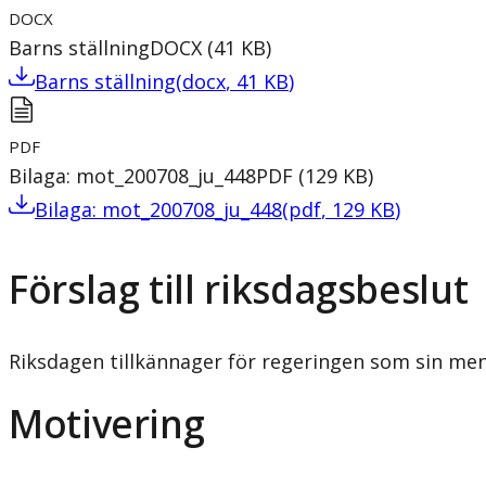
DOCX
Barns ställning
DOCX
(
41
KB
)
Barns ställning
(
docx
,
41
KB
)
PDF
Bilaga: mot_200708_ju_448
PDF
(
129
KB
)
Bilaga: mot_200708_ju_448
(
pdf
,
129
KB
)
Förslag till riksdagsbeslut
Riksdagen tillkännager för regeringen som sin men
Motivering