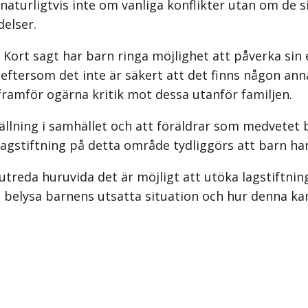
turligtvis inte om vanliga konflikter utan om de sit
delser.
? Kort sagt har barn ringa möjlighet att påverka sin 
 eftersom det inte är säkert att det finns någon annan
framför ogärna kritik mot dessa utanför familjen.
tällning i samhället och att föräldrar som medvetet
lagstiftning på detta område tydliggörs att barn har
 utreda huruvida det är möjligt att utöka lagstiftnin
t belysa barnens utsatta situation och hur denna ka