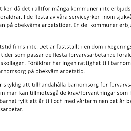
raktiken då det i alltför många kommuner inte erbjud
ldrar. I de flesta av våra serviceyrken inom sjuk
en på obekväma arbetstider. En del kommuner erbju
tid finns inte. Det är fastställt i en dom i Reger
 tider som passar de flesta förvärvsarbetande för
 i skollagen. Föräldrar har ingen rättighet till barno
barnomsorg på obekväm arbetstid.
 skyldig att tillhandahålla barnomsorg för förvärv
 om man kan tillmötesgå de krav/förväntningar som 
rnet fyllt ett år till och med vårterminen det år ba
vsarbetar.