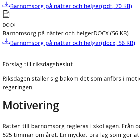
Barnomsorg på nätter och helger
(
pdf
,
70
KB
)
DOCX
Barnomsorg på nätter och helger
DOCX
(
56
KB
)
Barnomsorg på nätter och helger
(
docx
,
56
KB
)
Förslag till riksdagsbeslut
Riksdagen ställer sig bakom det som anförs i moti
regeringen.
Motivering
Rätten till barnomsorg regleras i skollagen. Från 
525 timmar om året. En mycket bra lag som gör at