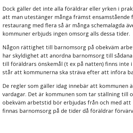
Dock gäller det inte alla föräldrar eller yrken i p
att man utestänger många främst ensamstående förä
restaurang med flera så är många schemalagda äv
kommuner erbjuds ingen omsorg alls dessa tider.
Någon rättighet till barnomsorg på obekväm arbets
har skyldighet att anordna barnomsorg till sådana
till föräldrars önskemål (t ex på natten) finns inte
står att kommunerna ska sträva efter att införa 
De regler som gäller idag innebär att kommunen är
vardagar. Det är kommunen som tar ställning till
obekväm arbetstid bör erbjudas från och med att ba
finnas barnomsorg på de tider då föräldrar förvär