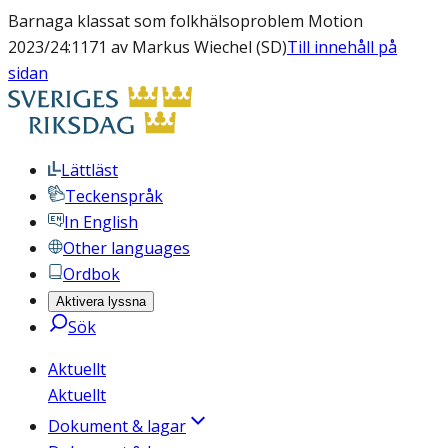
Barnaga klassat som folkhälsoproblem Motion
2023/24:1171 av Markus Wiechel (SD)
Till innehåll på
sidan
Lättläst
Teckenspråk
In English
Other languages
Ordbok
Aktivera lyssna
Sök
Aktuellt
Aktuellt
Dokument & lagar