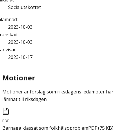
Socialutskottet
nlämnad
:
2023-10-03
ranskad
:
2023-10-03
änvisad
:
2023-10-17
Motioner
Motioner är förslag som riksdagens ledamöter har
lämnat till riksdagen.
PDF
Barnaga klassat som folkhälsoproblem
PDF
(
75
KB
)