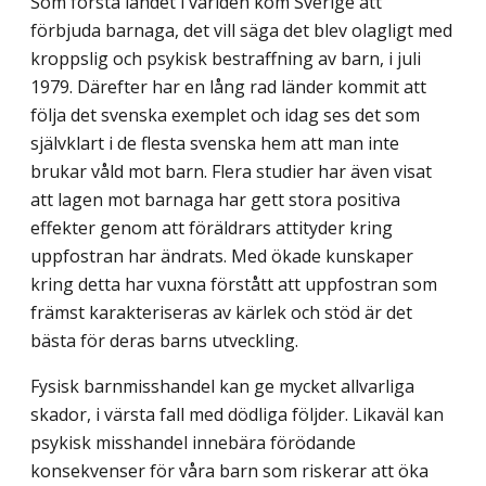
Som första landet i världen kom Sverige att
förbjuda barnaga, det vill säga det blev olagligt med
kroppslig och psykisk bestraffning av barn, i juli
1979. Därefter har en lång rad länder kommit att
följa det svenska exemplet och idag ses det som
självklart i de flesta svenska hem att man inte
brukar våld mot barn. Flera studier har även visat
att lagen mot barnaga har gett stora positiva
effekter genom att föräldrars attityder kring
uppfostran har ändrats. Med ökade kunskaper
kring detta har vuxna förstått att upp­fostran som
främst karakteriseras av kärlek och stöd är det
bästa för deras barns utveckling.
Fysisk barnmisshandel kan ge mycket allvarliga
skador, i värsta fall med dödliga följder. Likaväl kan
psykisk misshandel innebära förödande
konsekvenser för våra barn som riskerar att öka