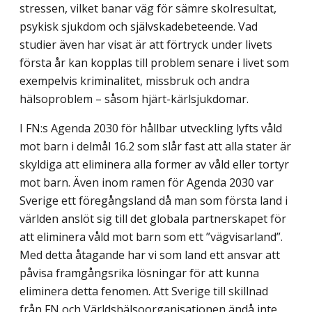
stressen, vilket banar väg för sämre skolresultat,
psykisk sjukdom och självskadebeteende. Vad
studier även har visat är att förtryck under livets
första år kan kopplas till problem senare i livet som
exempelvis kriminalitet, missbruk och andra
hälsoproblem – såsom hjärt-kärlsjukdomar.
I FN:s Agenda 2030 för hållbar utveckling lyfts våld
mot barn i delmål 16.2 som slår fast att alla stater är
skyldiga att eliminera alla former av våld eller tortyr
mot barn. Även inom ramen för Agenda 2030 var
Sverige ett föregångsland då man som första land i
världen anslöt sig till det globala partnerskapet för
att eliminera våld mot barn som ett ”vägvisarland”.
Med detta åtagande har vi som land ett ansvar att
påvisa fram­gångsrika lösningar för att kunna
eliminera detta fenomen. Att Sverige till skillnad
från FN och Världshälsoorganisationen ändå inte