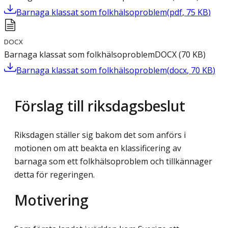
Barnaga klassat som folkhälsoproblem
(
pdf
,
75
KB
)
DOCX
Barnaga klassat som folkhälsoproblem
DOCX
(
70
KB
)
Barnaga klassat som folkhälsoproblem
(
docx
,
70
KB
)
Förslag till riksdagsbeslut
Riksdagen ställer sig bakom det som anförs i
motionen om att beakta en klassificering av
barnaga som ett folkhälsoproblem och tillkännager
detta för regeringen.
Motivering