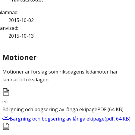
nlämnad
:
2015-10-02
änvisad
:
2015-10-13
Motioner
Motioner är förslag som riksdagens ledamöter har
lämnat till riksdagen.
PDF
Bärgning och bogsering av långa ekipage
PDF
(
64
KB
)
Bärgning och bogsering av långa ekipage
(
pdf
,
64
KB
)