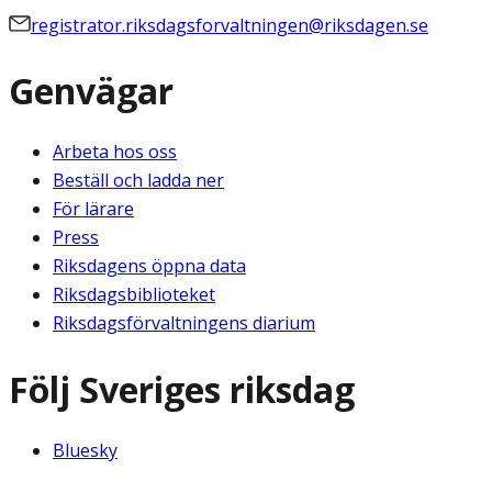
registrator.riksdagsforvaltningen@riksdagen.se
Genvägar
Arbeta hos oss
Beställ och ladda ner
För lärare
Press
Riksdagens öppna data
Riksdagsbiblioteket
Riksdagsförvaltningens diarium
Följ Sveriges riksdag
Bluesky