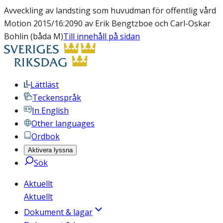
Avveckling av landsting som huvudman för offentlig vård
Motion 2015/16:2090 av Erik Bengtzboe och Carl-Oskar
Bohlin (båda M)
Till innehåll på sidan
Lättläst
Teckenspråk
In English
Other languages
Ordbok
Aktivera lyssna
Sök
Aktuellt
Aktuellt
Dokument & lagar