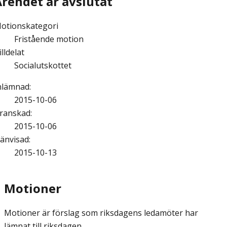
Ärendet är avslutat
otionskategori
Fristående motion
illdelat
Socialutskottet
nlämnad
:
2015-10-06
ranskad
:
2015-10-06
änvisad
:
2015-10-13
Motioner
Motioner är förslag som riksdagens ledamöter har
lämnat till riksdagen.