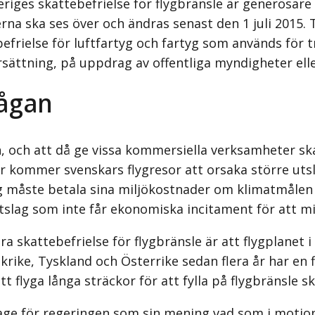
eriges skattebefrielse för flygbränsle är generösar
na ska ses över och ändras senast den 1 juli 2015. 
ebefrielse för luftfartyg och fartyg som används för
rsättning, på uppdrag av offentliga myndigheter elle
rågan
, och att då ge vissa kommersiella verksamheter ska
 år kommer svenskars flygresor att orsaka större uts
g måste betala sina miljökostnader om klimatmålen s
tslag som inte får ekonomiska incitament för att mi
kattebefrielse för flygbränsle är att flygplanet i så
rike, Tyskland och Österrike sedan flera år har en f
tt flyga långa sträckor för att fylla på flygbränsle 
age för regeringen som sin mening vad som i motion