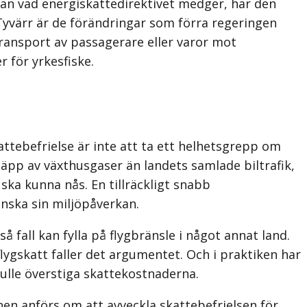
e än vad energiskattedirektivet medger, har den
Tyvärr är de förändringar som förra regeringen
 transport av passagerare eller varor mot
r för yrkesfiske.
ttebefrielse är inte att ta ett helhetsgrepp om
läpp av växthusgaser än landets samlade biltrafik,
ka kunna nås. En tillräckligt snabb
nska sin miljöpåverkan.
 fall kan fylla på flygbränsle i något annat land.
lygskatt faller det argumentet. Och i praktiken har
skulle överstiga skattekostnaderna.
en anförs om att avveckla skattebefrielsen för