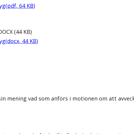
tyg
(
pdf
,
64
KB
)
DOCX
(
44
KB
)
tyg
(
docx
,
44
KB
)
in mening vad som anförs i motionen om att avveckla