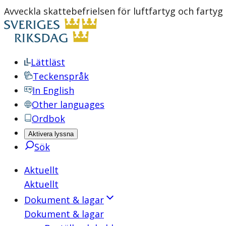
Avveckla skattebefrielsen för luftfartyg och farty
Lättläst
Teckenspråk
In English
Other languages
Ordbok
Aktivera lyssna
Sök
Aktuellt
Aktuellt
Dokument & lagar
Dokument & lagar