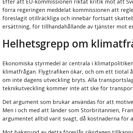
Efter att EU-kommissionen riktat kritik mot att Sv
förra regeringen meddelat kommissionen att regler
föreslagit otillräckliga och innebär fortsatt skatt
ersättning, för tillhandahållande av tjänster mot e
Helhetsgrepp om klimatf
Ekonomiska styrmedel är centrala i klimatpolitiken
klimatfrågan. Flygtrafiken ökar, och om ett tiotal
om inte dagens utveckling bryts. Alla transportsla
teknikutveckling kommer inte att ske för transpor
Det argument som brukar användas för att motivera s
Men i och med att länder som Storbritannien, Frank
argumentet alltid varit svagt, då kostnaderna för a
Mot bakgrund av detta föreslås riksdagen tillkänn