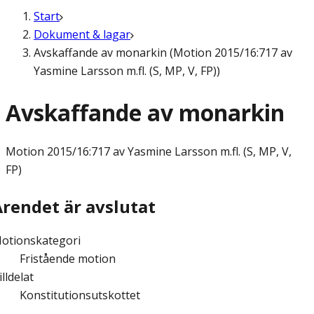
Start
Dokument & lagar
Avskaffande av monarkin (Motion 2015/16:717 av
Yasmine Larsson m.fl. (S, MP, V, FP))
Avskaffande av monarkin
Motion
2015/16:717 av Yasmine Larsson m.fl. (S, MP, V,
FP)
Ärendet är avslutat
otionskategori
Fristående motion
illdelat
Konstitutionsutskottet