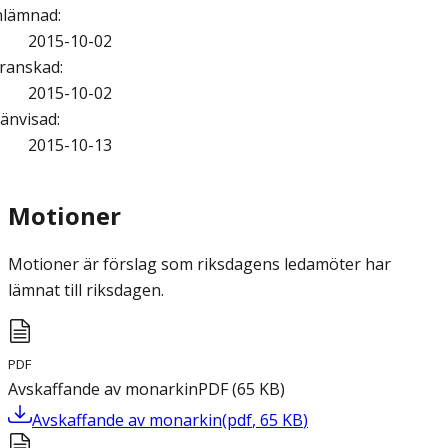
nlämnad
:
2015-10-02
ranskad
:
2015-10-02
änvisad
:
2015-10-13
Motioner
Motioner är förslag som riksdagens ledamöter har
lämnat till riksdagen.
PDF
Avskaffande av monarkin
PDF
(
65
KB
)
Avskaffande av monarkin
(
pdf
,
65
KB
)