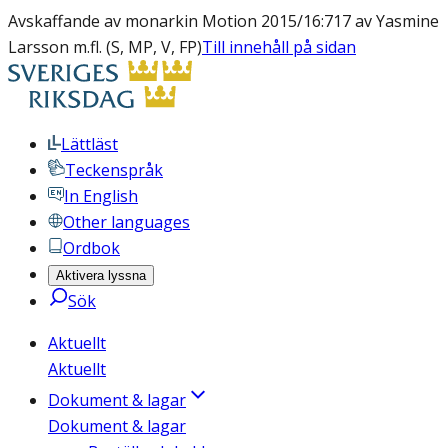
Avskaffande av monarkin Motion 2015/16:717 av Yasmine
Larsson m.fl. (S, MP, V, FP)
Till innehåll på sidan
Lättläst
Teckenspråk
In English
Other languages
Ordbok
Aktivera lyssna
Sök
Aktuellt
Aktuellt
Dokument & lagar
Dokument & lagar