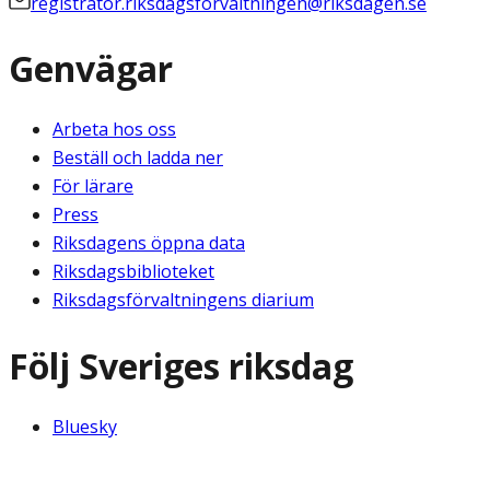
registrator.riksdagsforvaltningen@riksdagen.se
Genvägar
Arbeta hos oss
Beställ och ladda ner
För lärare
Press
Riksdagens öppna data
Riksdagsbiblioteket
Riksdagsförvaltningens diarium
Följ Sveriges riksdag
Bluesky