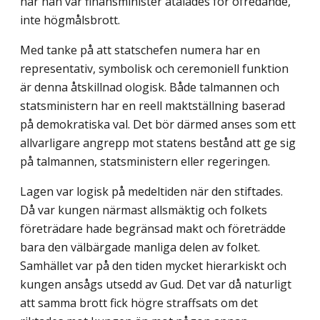
när han var finansminister åtalades för ofredande,
inte högmålsbrott.
Med tanke på att statschefen numera har en
representativ, symbolisk och ceremoniell funktion
är denna åtskillnad ologisk. Både talmannen och
statsministern har en reell maktställning baserad
på demokratiska val. Det bör därmed anses som ett
allvarligare angrepp mot statens bestånd att ge sig
på talmannen, statsministern eller regeringen.
Lagen var logisk på medeltiden när den stiftades.
Då var kungen närmast allsmäktig och folkets
företrädare hade begränsad makt och företrädde
bara den välbärgade manliga delen av folket.
Samhället var på den tiden mycket hierarkiskt och
kungen ansågs utsedd av Gud. Det var då naturligt
att samma brott fick högre straffsats om det