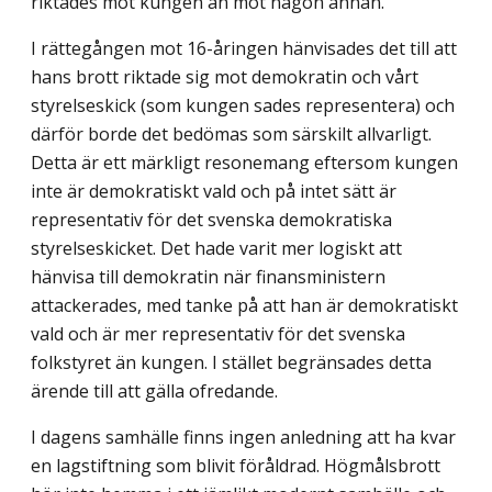
riktades mot kungen än mot någon annan.
I rättegången mot 16-åringen hänvisades det till att
hans brott riktade sig mot demokratin och vårt
styrelseskick (som kungen sades representera) och
därför borde det bedömas som särskilt allvarligt.
Detta är ett märkligt resonemang eftersom kungen
inte är demokratiskt vald och på intet sätt är
representativ för det svenska demokratiska
styrelseskicket. Det hade varit mer logiskt att
hänvisa till demokratin när finansministern
attackerades, med tanke på att han är demokratiskt
vald och är mer representativ för det svenska
folkstyret än kungen. I stället begränsades detta
ärende till att gälla ofredande.
I dagens samhälle finns ingen anledning att ha kvar
en lagstiftning som blivit föråldrad. Högmålsbrott