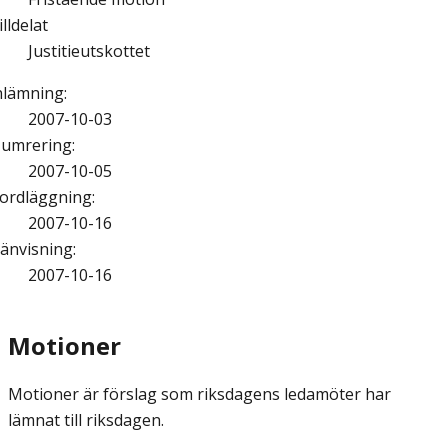
illdelat
Justitieutskottet
nlämning
:
2007-10-03
umrering
:
2007-10-05
ordläggning
:
2007-10-16
änvisning
:
2007-10-16
Motioner
Motioner är förslag som riksdagens ledamöter har
lämnat till riksdagen.