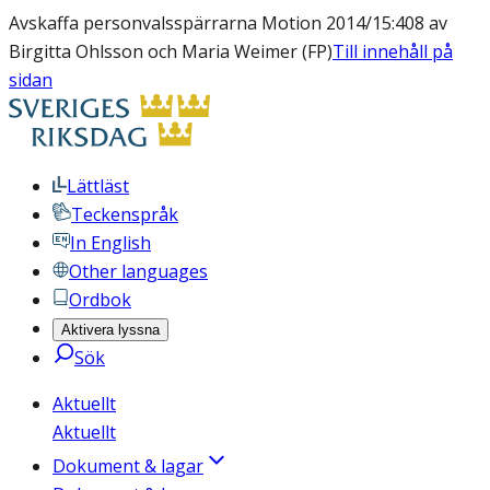
Avskaffa personvalsspärrarna Motion 2014/15:408 av
Birgitta Ohlsson och Maria Weimer (FP)
Till innehåll på
sidan
Lättläst
Teckenspråk
In English
Other languages
Ordbok
Aktivera lyssna
Sök
Aktuellt
Aktuellt
Dokument & lagar