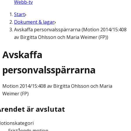
Webb-tv
Start
Dokument & lagar
Avskaffa personvalsspärrarna (Motion 2014/15:408
av Birgitta Ohlsson och Maria Weimer (FP))
Avskaffa
personvalsspärrarna
Motion
2014/15:408 av Birgitta Ohlsson och Maria
Weimer (FP)
Ärendet är avslutat
otionskategori
Fristående motion