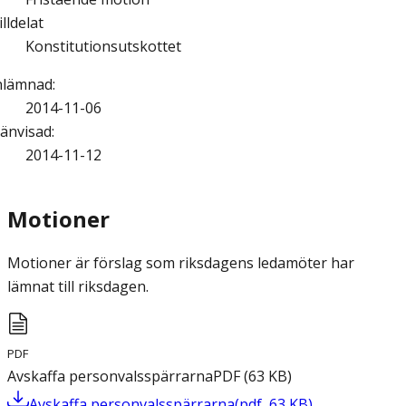
illdelat
Konstitutionsutskottet
nlämnad
:
2014-11-06
änvisad
:
2014-11-12
Motioner
Motioner är förslag som riksdagens ledamöter har
lämnat till riksdagen.
PDF
Avskaffa personvalsspärrarna
PDF
(
63
KB
)
Avskaffa personvalsspärrarna
(
pdf
,
63
KB
)