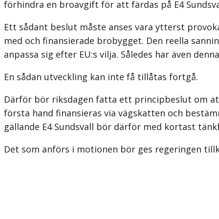
förhindra en broavgift för att färdas på E4 Sundsva
Ett sådant beslut måste anses vara ytterst provokat
med och finansierade brobygget. Den reella sanning
anpassa sig efter EU:s vilja. Således har även den
En sådan utveckling kan inte få tillåtas fortgå.
Därför bör riksdagen fatta ett principbeslut om at
första hand finansieras via vägskatten och bestämm
gällande E4 Sundsvall bör därför med kortast tänkb
Det som anförs i motionen bör ges regeringen till