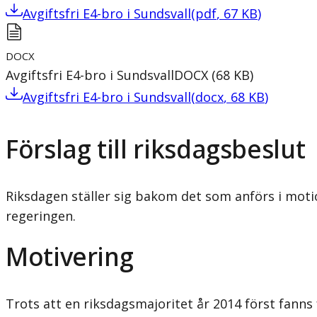
Avgiftsfri E4-bro i Sundsvall
(
pdf
,
67
KB
)
DOCX
Avgiftsfri E4-bro i Sundsvall
DOCX
(
68
KB
)
Avgiftsfri E4-bro i Sundsvall
(
docx
,
68
KB
)
Förslag till riksdagsbeslut
Riksdagen ställer sig bakom det som anförs i motion
regeringen.
Motivering
Trots att en riksdagsmajoritet år 2014 först fanns 