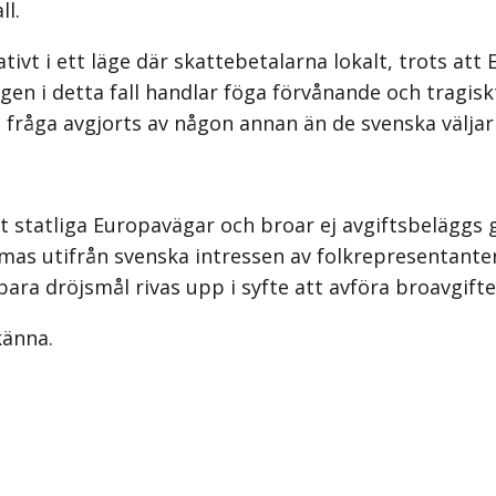
ll.
ivt i ett läge där skattebetalarna lokalt, trots att
en i detta fall handlar föga förvånande och tragiskt
na fråga avgjorts av någon annan än de svenska välja
t statliga Europavägar och broar ej avgiftsbeläggs 
as utifrån svenska intressen av folkrepresentanter 
ara dröjsmål rivas upp i syfte att avföra broavgifte
känna.