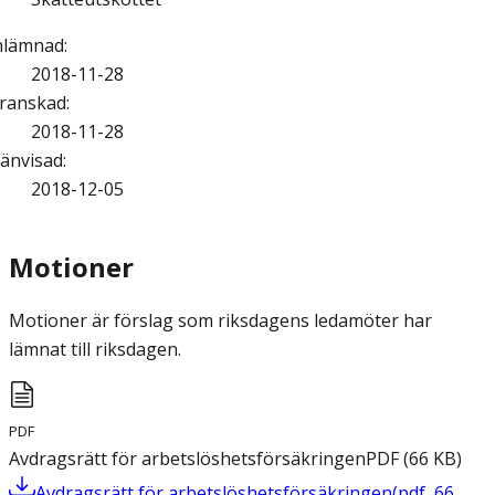
nlämnad
:
2018-11-28
ranskad
:
2018-11-28
änvisad
:
2018-12-05
Motioner
Motioner är förslag som riksdagens ledamöter har
lämnat till riksdagen.
PDF
Avdragsrätt för arbetslöshetsförsäkringen
PDF
(
66
KB
)
Avdragsrätt för arbetslöshetsförsäkringen
(
pdf
,
66