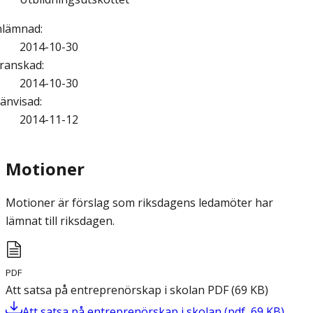
nlämnad
:
2014-10-30
ranskad
:
2014-10-30
änvisad
:
2014-11-12
Motioner
Motioner är förslag som riksdagens ledamöter har
lämnat till riksdagen.
PDF
Att satsa på entreprenörskap i skolan
PDF
(
69
KB
)
Att satsa på entreprenörskap i skolan
(
pdf
,
69
KB
)