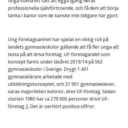
unga vuxna ett sätt att egga igång deras
professionella självförtroende, och få dem att börja
tänka i banor som de kanske inte tidigare har gjort.
Ung Företagsamhet har spelat en viktig roll på
landets gymnasieskolor gällande att få fler unga att
testa på att driva företag. UF-företagande
t som
koncept fanns under läsåret 2013/14 på 562
gymnasieskolor i Sverige. Drygt 1 431
gymnasielärare arbetade med
utbildningskonceptet, och 21 901 gymnasieelever,
varav majoriteten kvinnor, drev UF-företag. Sedan
starten 1980 har ca 279 000 personer drivit UF-
företag
3
. Det är oerhört positiva siffror.