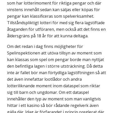
som har lotterimoment för riktiga pengar och där
vinstens innehåll sedan kan säljas eller köpas för
pengar kan klassifi­ceras som spelverksamhet.
Tillståndspliktigt lotteri för med sig flera lagstiftade
åtagan­den för utföraren, men också att det finns en
åldersgräns på 18 år för att kunna deltaga.
Om det redan i dag finns möjligheter för
Spelinspektionen att utöva tillsyn av moment som
kan klassas som spel om pengar borde man nyttjat
den befintliga lagen i större utsträckning. Då detta
inte är fallet bör man förtydliga lagstiftningen så att
det även innefattar lootlådor och andra
lotteriliknande moment inom dataspel som riktar
sig till barn och ungdomar. Om ett dataspel
innehåller den typ av moment som man vanligt­vis
hittar i ett kasino så bör rådande regelverk även
gälla där. Idag är förfarandet i princip oreglerat där