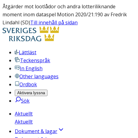
Åtgärder mot lootlådor och andra lotteriliknande
moment inom dataspel Motion 2020/21:190 av Fredrik
Lindahl (SD)
Till innehåll på sidan
Lättläst
Teckenspråk
In English
Other languages
Ordbok
Aktivera lyssna
Sök
Aktuellt
Aktuellt
Dokument & lagar