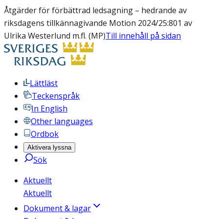
Åtgärder för förbättrad ledsagning – hedrande av
riksdagens tillkännagivande Motion 2024/25:801 av
Ulrika Westerlund m.fl. (MP)
Till innehåll på sidan
Lättläst
Teckenspråk
In English
Other languages
Ordbok
Aktivera lyssna
Sök
Aktuellt
Aktuellt
Dokument & lagar