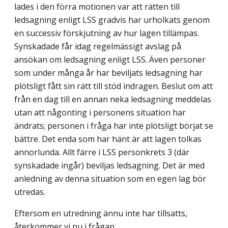
lades i den förra motionen var att rätten till
ledsagning enligt LSS gradvis har urholkats genom
en successiv förskjutning av hur lagen tillämpas.
Synskadade får idag regelmässigt avslag på
ansökan om ledsagning enligt LSS. Även personer
som under många år har beviljats ledsagning har
plötsligt fått sin rätt till stöd indragen. Beslut om att
från en dag till en annan neka ledsagning meddelas
utan att någonting i personens situation har
ändrats; personen i fråga har inte plötsligt börjat se
bättre. Det enda som har hänt är att lagen tolkas
annor­lunda. Allt färre i LSS personkrets 3 (där
synskadade ingår) beviljas ledsagning. Det är med
anledning av denna situation som en egen lag bör
utredas.
Eftersom en utredning ännu inte har tillsatts,
återkommer vi nu i frågan.