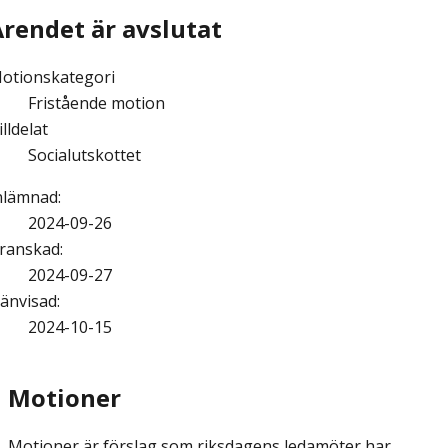
Ärendet är avslutat
otionskategori
Fristående motion
illdelat
Socialutskottet
nlämnad
:
2024-09-26
ranskad
:
2024-09-27
änvisad
:
2024-10-15
Motioner
Motioner är förslag som riksdagens ledamöter har