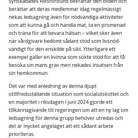
Synskadades Riksförbund bekräftar den bilden och
berättar att deras medlemmar idag regelmässigt
nekas ledsagning även för nödvändiga aktiviteter
som att kunna gå och handla mat, ta en promenad
och träna för att bevara hälsan – vilket sker även
när vårdgivare bedömt sådant stöd som livsnöd­
vändigt för den enskilde på sikt. Ytterligare ett
exempel gäller en kvinna som sökte stöd för att få
besöka sin mans grav men nekades insatsen från
sin hemkommun.
Det var med anledning av denna djupt
otillfredsställande situation som social­utskottet och
en majoritet i riksdagen i juni 2024 gjorde ett
tillkännagivande till regeringen om att en ny lag om
ledsagning för denna grupp behöver utredas och
det är mycket angeläget att ett sådant arbete
prioriteras.