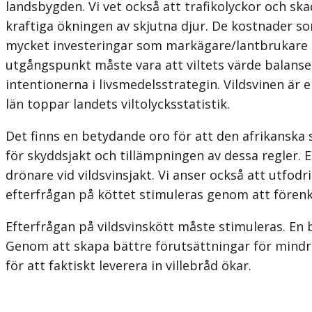
landsbygden. Vi vet också att trafikolyckor och sk
kraftiga ökningen av skjutna djur. De kostnader s
mycket invester­ingar som markägare/lantbrukare av
utgångspunkt måste vara att viltets värde balanse
intentionerna i livsmedelsstrategin. Vildsvinen är 
län toppar landets viltolycksstatistik.
Det finns en betydande oro för att den afrikanska 
för skyddsjakt och tillämpningen av dessa regler. E
drönare vid vildsvinsjakt. Vi anser också att utfo
efterfrågan på köttet stimuleras genom att förenkla
Efterfrågan på vildsvinskött måste stimuleras. En 
Genom att skapa bättre förutsättningar för mindre 
för att faktiskt leverera in villebråd ökar.