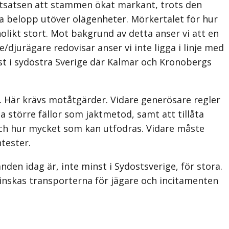
lutsatsen att stammen ökat markant, trots den
a belopp utöver olägenheter. Mörkertalet för hur
likt stort. Mot bakgrund av detta anser vi att en
jurägare redovisar anser vi inte ligga i linje med
inst i sydöstra Sverige där Kalmar och Kronobergs
n. Här krävs motåtgärder. Vidare generösare regler
a större fällor som jaktmetod, samt att tillåta
 och hur mycket som kan utfodras. Vidare måste
tester.
den idag är, inte minst i Sydostsverige, för stora.
mins­kas transporterna för jägare och incitamenten