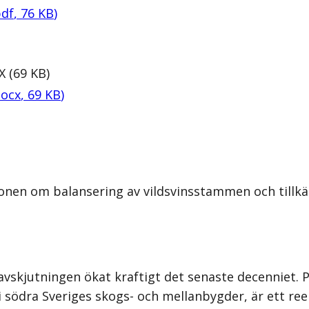
df
,
76
KB
)
X
(
69
KB
)
ocx
,
69
KB
)
onen om balansering av vildsvinsstammen och tillkä
avskjutningen ökat kraftigt det senaste decenniet. P
el i södra Sveriges skogs- och mellanbygder, är ett 