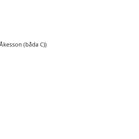
Åkesson (båda C))