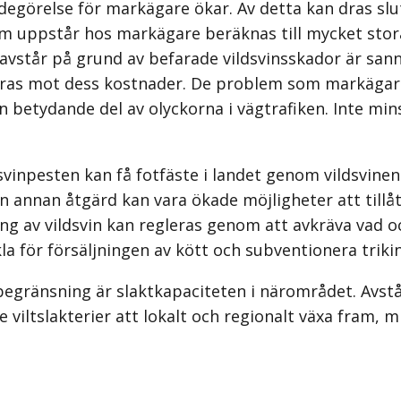
adegö­relse för markägare ökar. Av detta kan dras s
om uppstår hos markägare beräk­nas till mycket stor
står på grund av befarade vildsvinsskador är sanno­
ras mot dess kostnader. De problem som markägare/d
en betydande del av olyckorna i vägtrafiken. Inte m
svinpesten kan få fotfäste i landet genom vildsvine
n annan åtgärd kan vara ökade möjligheter att tillåt
dring av vildsvin kan regleras genom att avkräva vad
 för försälj­ningen av kött och subventionera trikin
begränsning är slaktkapaciteten i närområdet. Avstån
viltslakterier att lokalt och regionalt växa fram, 