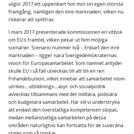
utgör 2017 ett uppenbart hot mot sin egen största
framgång, nämligen den inre marknaden, vilken nu
riskerar att splittras.
I mars 2017 presenterade kommissionen en vitbok
om EU:s framtid, vilken pekar ut fem möjliga
scenarier. Scenario nummer två – Enbart den inre
marknaden – ligger nära Sverigedemokraternas
vision för Europasamarbetet. Som namnet antyder
skulle EU i så fall utvecklas till att bli en ren
frihandelsunion, vilket innebär att samarbetet inom
utrikes-, utbildnings-, asyl- och socialpolitik
avvecklas tillsammans med det militära, polisiära
och budgetära samarbetet. Här vill vi understryka
att endast den överstatliga kompetensen slopas,
medan mellanstatliga samarbeten på dessa
områden naturligtvis kan fortsätta för de suveräna
stater som så önskar.