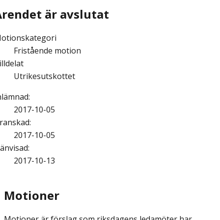
Ärendet är avslutat
otionskategori
Fristående motion
illdelat
Utrikesutskottet
nlämnad
:
2017-10-05
ranskad
:
2017-10-05
änvisad
:
2017-10-13
Motioner
Motioner är förslag som riksdagens ledamöter har