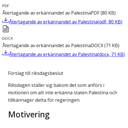
PDF
Återtagande av erkännandet av Palestina
PDF
(
80
KB
)
Återtagande av erkännandet av Palestina
(
pdf
,
80
KB
)
DOCX
Återtagande av erkännandet av Palestina
DOCX
(
71
KB
)
Återtagande av erkännandet av Palestina
(
docx
,
71
KB
)
Förslag till riksdagsbeslut
Riksdagen ställer sig bakom det som anförs i
motionen om att inte erkänna staten Palestina och
tillkännager detta för regeringen.
Motivering