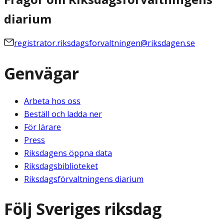
diarium
registrator.riksdagsforvaltningen@riksdagen.se
Genvägar
Arbeta hos oss
Beställ och ladda ner
För lärare
Press
Riksdagens öppna data
Riksdagsbiblioteket
Riksdagsförvaltningens diarium
Följ Sveriges riksdag