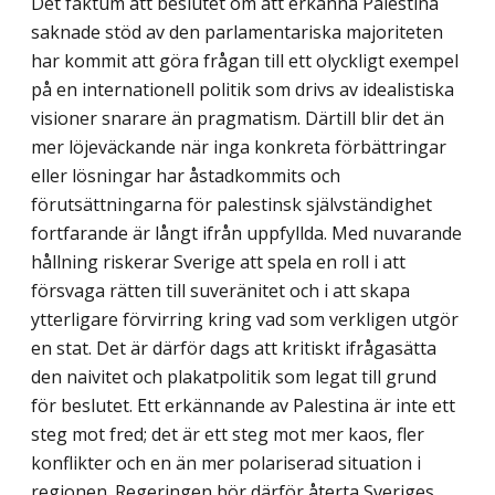
Det faktum att beslutet om att erkänna Palestina
saknade stöd av den parlamentariska majoriteten
har kommit att göra frågan till ett olyckligt exempel
på en internationell politik som drivs av idealistiska
visioner snarare än pragmatism. Därtill blir det än
mer löjeväckande när inga konkreta förbättringar
eller lösningar har åstadkommits och
förutsättningarna för palestinsk självständighet
fortfarande är långt ifrån uppfyllda. Med nuvarande
hållning riskerar Sverige att spela en roll i att
försvaga rätten till suveränitet och i att skapa
ytterligare förvirring kring vad som verkligen utgör
en stat. Det är därför dags att kritiskt ifrågasätta
den naivitet och plakatpolitik som legat till grund
för beslutet. Ett erkännande av Palestina är inte ett
steg mot fred; det är ett steg mot mer kaos, fler
konflikter och en än mer polariserad situation i
regionen. Regeringen bör därför återta Sveriges