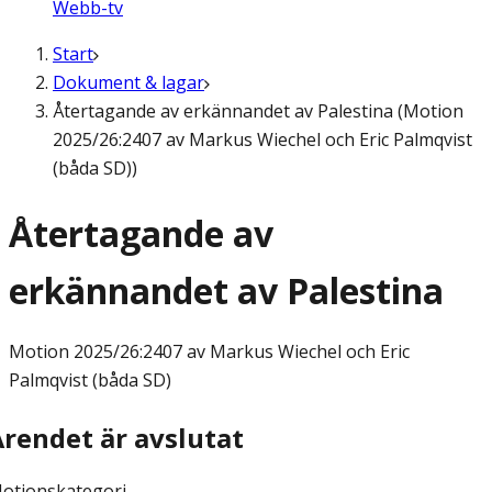
Webb-tv
Start
Dokument & lagar
Återtagande av erkännandet av Palestina (Motion
2025/26:2407 av Markus Wiechel och Eric Palmqvist
(båda SD))
Återtagande av
erkännandet av Palestina
Motion
2025/26:2407 av Markus Wiechel och Eric
Palmqvist (båda SD)
Ärendet är avslutat
otionskategori