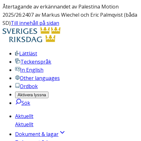
Återtagande av erkännandet av Palestina Motion
2025/26:2407 av Markus Wiechel och Eric Palmqvist (båda
SD)
Till innehåll på sidan
Lättläst
Teckenspråk
In English
Other languages
Ordbok
Aktivera lyssna
Sök
Aktuellt
Aktuellt
Dokument & lagar