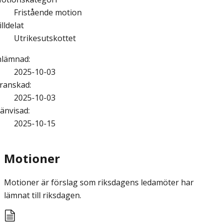
Fristående motion
illdelat
Utrikesutskottet
nlämnad
:
2025-10-03
ranskad
:
2025-10-03
änvisad
:
2025-10-15
Motioner
Motioner är förslag som riksdagens ledamöter har
lämnat till riksdagen.