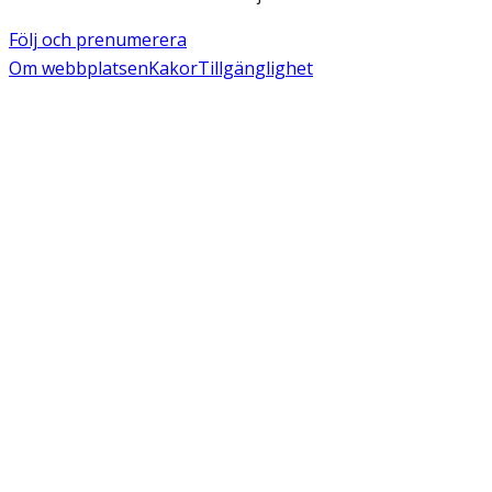
Följ och prenumerera
Om webbplatsen
Kakor
Tillgänglighet