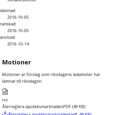
nlämnad
:
2016-10-05
ranskad
:
2016-10-05
änvisad
:
2016-10-14
Motioner
Motioner är förslag som riksdagens ledamöter har
lämnat till riksdagen.
PDF
Återreglera apoteksmarknaden
PDF
(
49
KB
)
Återreglera apoteksmarknaden
(
pdf
,
49
KB
)