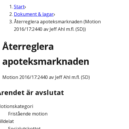
Start
Dokument & lagar
Återreglera apoteksmarknaden (Motion
2016/17:2440 av Jeff Ahl m.fl. (SD))
Återreglera
apoteksmarknaden
Motion
2016/17:2440 av Jeff Ahl m.fl. (SD)
Ärendet är avslutat
otionskategori
Fristående motion
illdelat
Socialutskottet