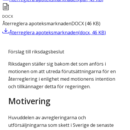
DOCX
Återreglera apoteksmarknaden
DOCX
(
46
KB
)
Återreglera apoteksmarknaden
(
docx
,
46
KB
)
Förslag till riksdagsbeslut
Riksdagen ställer sig bakom det som anförs i
motionen om att utreda förutsättningarna för en
återreglering i enlighet med motionens intention
och tillkännager detta för regeringen.
Motivering
Huvuddelen av avregleringarna och
utförsäljningarna som skett i Sverige de senaste