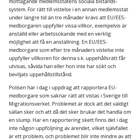
mottagande medlemsstatens sociala bistånds­
system. För rätt till vistelse i en annan medlemsstat
under längre tid än tre månader krävs att EU/EES-
medborgaren uppfyller vissa villkor, exempelvis är
anställd eller arbetssö­kande med en verklig
möjlighet att få en anställning. En EU/EES-
medborgare som efter tre månaders vistelse inte
uppfyller villkoren för denna s.k. uppehållsrätt får
utvisas, så­vida han eller hon inte har sökt och
beviljats uppehållstillstånd.
Polisen har i dag i uppdrag att rapportera EU-
medborgare som saknar rätt att vistas i Sverige till
Migrationsverket. Problemet är dock att det väldigt
sällan sker och att då det sker brukar det handla om
en slump. Har en rapportering skett finns det i dag
inte någon uppföljning av ärendet, vilket självfallet
är ett problem, och problemet blir inte mindre av att