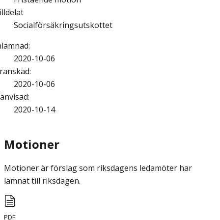
illdelat
Socialförsäkringsutskottet
nlämnad
:
2020-10-06
ranskad
:
2020-10-06
änvisad
:
2020-10-14
Motioner
Motioner är förslag som riksdagens ledamöter har
lämnat till riksdagen.
PDF