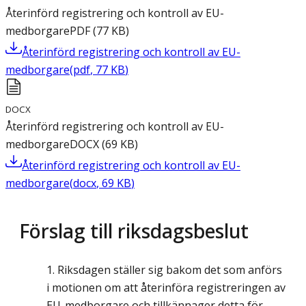
Återinförd registrering och kontroll av EU-
medborgare
PDF
(
77
KB
)
Återinförd registrering och kontroll av EU-
medborgare
(
pdf
,
77
KB
)
DOCX
Återinförd registrering och kontroll av EU-
medborgare
DOCX
(
69
KB
)
Återinförd registrering och kontroll av EU-
medborgare
(
docx
,
69
KB
)
Förslag till riksdagsbeslut
Riksdagen ställer sig bakom det som anförs
i motionen om att återinföra registreringen av
EU-medborgare och tillkännager detta för