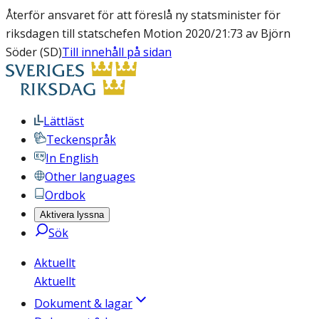
Återför ansvaret för att föreslå ny statsminister för
riksdagen till statschefen Motion 2020/21:73 av Björn
Söder (SD)
Till innehåll på sidan
Lättläst
Teckenspråk
In English
Other languages
Ordbok
Aktivera lyssna
Sök
Aktuellt
Aktuellt
Dokument & lagar