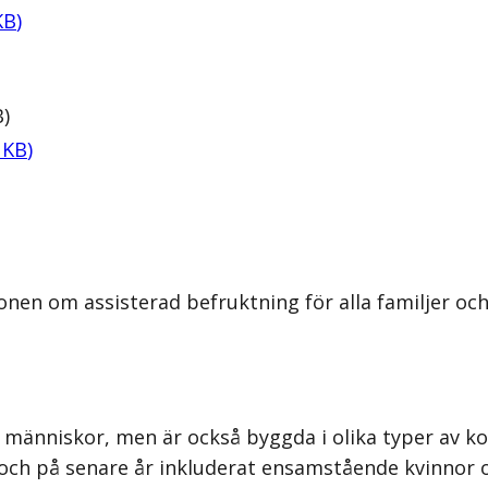
KB
)
B
)
KB
)
nen om assisterad befruktning för alla familjer och
ika människor, men är också byggda i olika typer av k
 och på senare år inkluderat ensamstående kvinnor 