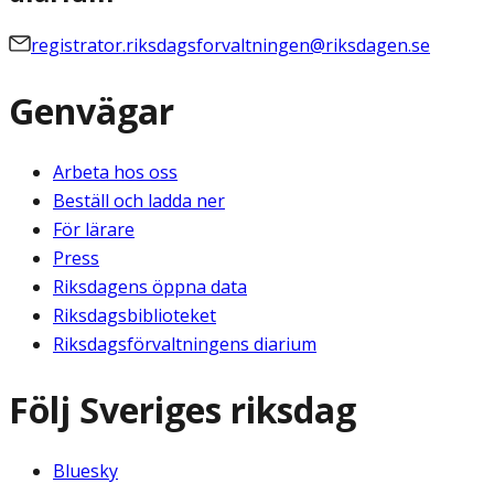
registrator.riksdagsforvaltningen@riksdagen.se
Genvägar
Arbeta hos oss
Beställ och ladda ner
För lärare
Press
Riksdagens öppna data
Riksdagsbiblioteket
Riksdagsförvaltningens diarium
Följ Sveriges riksdag
Bluesky