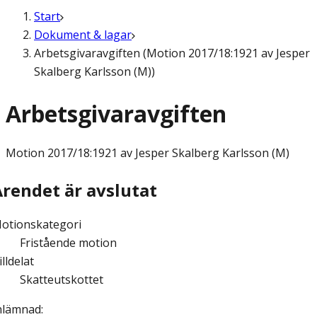
Start
Dokument & lagar
Arbetsgivaravgiften (Motion 2017/18:1921 av Jesper
Skalberg Karlsson (M))
Arbetsgivaravgiften
Motion
2017/18:1921 av Jesper Skalberg Karlsson (M)
Ärendet är avslutat
otionskategori
Fristående motion
illdelat
Skatteutskottet
nlämnad
: