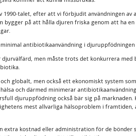
1990-talet, efter att vi förbjudit användningen av a
om bygger på att hålla djuren friska genom att ha e
gar.
ja minimal antibiotikaanvändning i djuruppfödningen
 djurvälfärd, men måste trots det konkurrera med bi
biotika.
U och globalt, men också ett ekono­miskt system so
as hälsa och därmed minimerar antibiotikaanvändnin
varsfull djuruppfödning också bär sig på marknaden
lighetens mest allvarliga hälsoproblem i framtiden, 
 extra kostnad eller administration för de bönder s