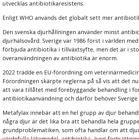
utvecklas antibiotikaresistens.
Enligt WHO används det globalt sett mer antibiotika 
Den svenska djurhållningen använder minst antibiot
djurhälsovård. Sverige var 1986 först i världen med 
förbjuda antibiotika i tillväxtsyfte, men det är i 
överanvändningen av antibiotika är enorm.
2022 trädde en EU-förordning om veterinärmedicins
Förordningen skärpte reglerna på så vis att det nu
att vara tillåtet med förebyggande behandling i f
antibiotikaanvändning och därför behöver Sverige v
Metafylax innebär att en hel grupp av djur behandl
några djur är det lika bra att behandla hela gruppe
grundproblematiken, som ofta handlar om att djurhå
värdefulla läkemedel, antibiotika, även fortsättn