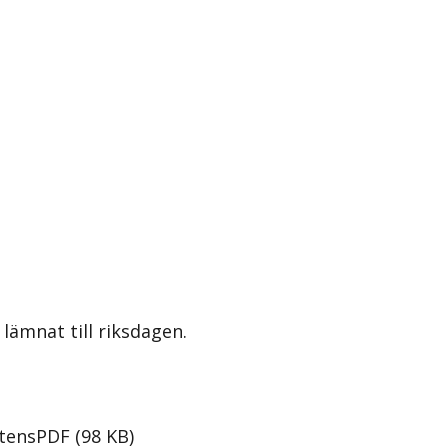
lämnat till riksdagen.
stens
PDF
(
98
KB
)