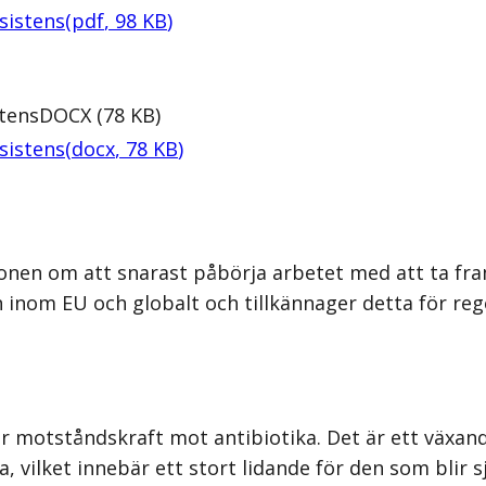
sistens
(
pdf
,
98
KB
)
stens
DOCX
(
78
KB
)
sistens
(
docx
,
78
KB
)
onen om att snarast påbörja arbetet med att ta fram
inom EU och globalt och tillkännager detta för reg
ar motståndskraft mot antibiotika. Det är ett växan
a, vilket innebär ett stort lidande för den som blir 