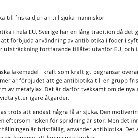
till friska djur än till sjuka människor.
ika i hela EU. Sverige har en lång tradition då det 
att förbjuda användning av antibiotika i foder i syft
stor utsträckning fortfarande tillåtet utanför EU, oc
ka läkemedel i kraft som kraftigt begränsar överan
mer är förbjudet att ge antibiotika till en grupp fr
orm av metafylax. Det är därför tveksamt om de nya 
idta ytterligare åtgärder.
as trots att endast några få är sjuka. Den motiveri
n eftersom risken för spridning är stor. Men det inn
llningen är bristfällig, använder antibiotika. Det ä
ingsvis kommer att kunna missbrukas.