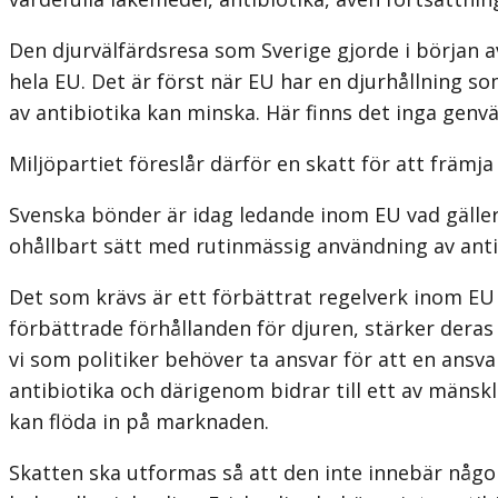
Den djurvälfärdsresa som Sverige gjorde i början av 
hela EU. Det är först när EU har en djurhållning s
av antibiotika kan minska. Här finns det inga genvä
Miljöpartiet föreslår därför en skatt för att främ
Svenska bönder är idag ledande inom EU vad gäller
ohållbart sätt med rutin­mässig användning av anti
Det som krävs är ett förbättrat regelverk inom E
förbättrade förhållanden för djuren, stärker der
vi som politiker behöver ta ansvar för att en ans
antibiotika och därigenom bidrar till ett av mänsk
kan flöda in på marknaden.
Skatten ska utformas så att den inte innebär någon