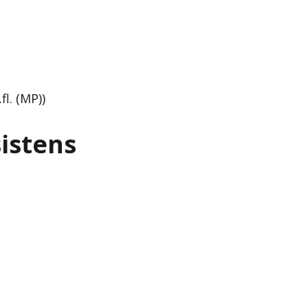
l. (MP))
sistens