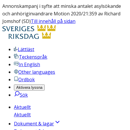
Annonskampanj i syfte att minska antalet asylsökande
och anhöriginvandrare Motion 2020/21:359 av Richard
Jomshof (SD)
Till innehåll på sidan
Lättläst
Teckenspråk
In English
Other languages
Ordbok
Aktivera lyssna
Sök
Aktuellt
Aktuellt
Dokument & lagar