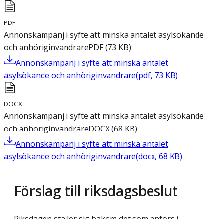
PDF
Annonskampanj i syfte att minska antalet asylsökande
och anhöriginvandrare
PDF
(
73
KB
)
Annonskampanj i syfte att minska antalet
asylsökande och anhöriginvandrare
(
pdf
,
73
KB
)
DOCX
Annonskampanj i syfte att minska antalet asylsökande
och anhöriginvandrare
DOCX
(
68
KB
)
Annonskampanj i syfte att minska antalet
asylsökande och anhöriginvandrare
(
docx
,
68
KB
)
Förslag till riksdagsbeslut
Riksdagen ställer sig bakom det som anförs i