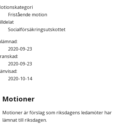
otionskategori
Fristående motion
illdelat
Socialförsäkringsutskottet
nlämnad
:
2020-09-23
ranskad
:
2020-09-23
änvisad
:
2020-10-14
Motioner
Motioner är förslag som riksdagens ledamöter har
lämnat till riksdagen.