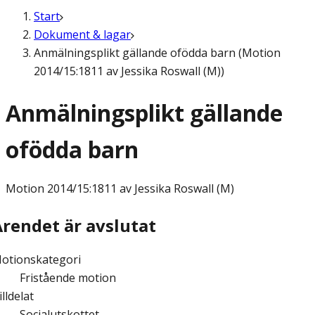
Start
Dokument & lagar
Anmälningsplikt gällande ofödda barn (Motion
2014/15:1811 av Jessika Roswall (M))
Anmälningsplikt gällande
ofödda barn
Motion
2014/15:1811 av Jessika Roswall (M)
Ärendet är avslutat
otionskategori
Fristående motion
illdelat
Socialutskottet