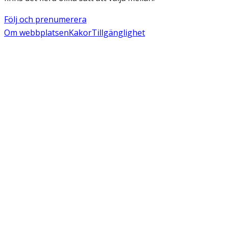
Följ och prenumerera
Om webbplatsen
Kakor
Tillgänglighet