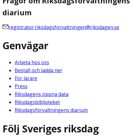
Frågor om Riksdagsförvaltningens
diarium
registrator.riksdagsforvaltningen@riksdagen.se
Genvägar
Arbeta hos oss
Beställ och ladda ner
För lärare
Press
Riksdagens öppna data
Riksdagsbiblioteket
Riksdagsförvaltningens diarium
Följ Sveriges riksdag