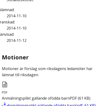
nlämnad
:
2014-11-10
ranskad
:
2014-11-10
änvisad
:
2014-11-12
Motioner
Motioner är förslag som riksdagens ledamöter har
lämnat till riksdagen.
PDF
Anmälningsplikt gällande ofödda barn
PDF
(
61
KB
)
Anmälningsplikt gällande ofödda barn
(
pdf
,
61
KB
)