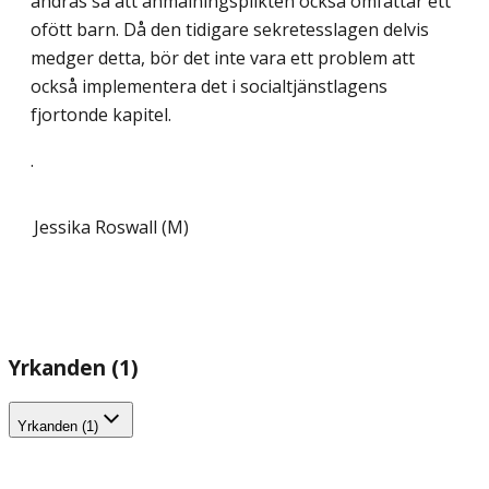
ändras så att anmälningsplikten också omfattar ett
ofött barn. Då den tidigare sekretesslagen delvis
medger detta, bör det inte vara ett problem att
också implementera det i socialtjänstlagens
fjortonde kapitel.
.
Jessika Roswall (M)
Yrkanden (1)
Yrkanden (1)