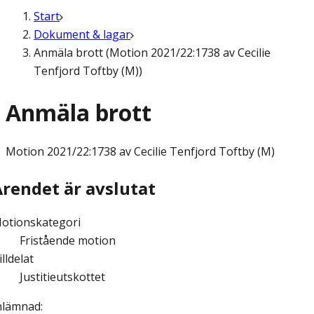
Start
Dokument & lagar
Anmäla brott (Motion 2021/22:1738 av Cecilie
Tenfjord Toftby (M))
Anmäla brott
Motion
2021/22:1738 av Cecilie Tenfjord Toftby (M)
Ärendet är avslutat
otionskategori
Fristående motion
illdelat
Justitieutskottet
nlämnad
: