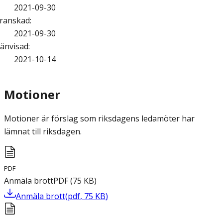
2021-09-30
ranskad
:
2021-09-30
änvisad
:
2021-10-14
Motioner
Motioner är förslag som riksdagens ledamöter har
lämnat till riksdagen.
PDF
Anmäla brott
PDF
(
75
KB
)
Anmäla brott
(
pdf
,
75
KB
)