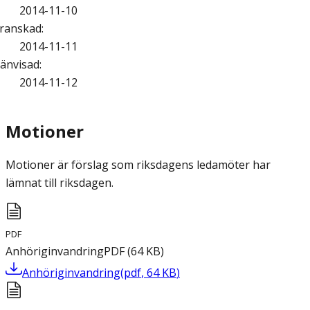
2014-11-10
ranskad
:
2014-11-11
änvisad
:
2014-11-12
Motioner
Motioner är förslag som riksdagens ledamöter har
lämnat till riksdagen.
PDF
Anhöriginvandring
PDF
(
64
KB
)
Anhöriginvandring
(
pdf
,
64
KB
)