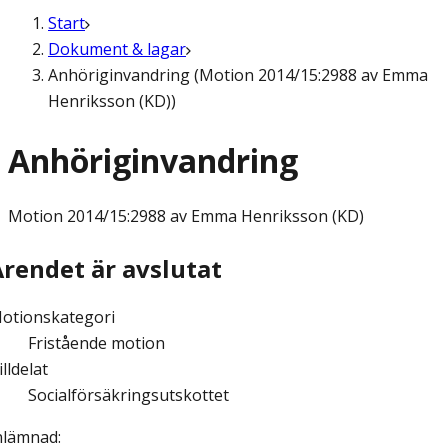
Start
Dokument & lagar
Anhöriginvandring (Motion 2014/15:2988 av Emma
Henriksson (KD))
Anhöriginvandring
Motion
2014/15:2988 av Emma Henriksson (KD)
Ärendet är avslutat
otionskategori
Fristående motion
illdelat
Socialförsäkringsutskottet
nlämnad
: