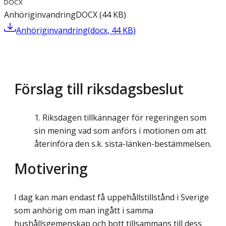
DOCX
Anhöriginvandring
DOCX
(
44
KB
)
Anhöriginvandring
(
docx
,
44
KB
)
Förslag till riksdagsbeslut
Riksdagen tillkännager för regeringen som
sin mening vad som anförs i motionen om att
återinföra den s.k. sista-länken-bestämmelsen.
Motivering
I dag kan man endast få uppehållstillstånd i Sverige
som anhörig om man ingått i samma
hushållsgemenskap och bott tillsammans till dess