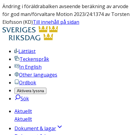
Ändring i föräldrabalken avseende beräkning av arvode
för god man/förvaltare Motion 2023/24:1374 av Torsten
Elofsson (KD)
Till innehåll på sidan
Lättläst
Teckenspråk
In English
Other languages
Ordbok
Aktivera lyssna
Sök
Aktuellt
Aktuellt
Dokument & lagar