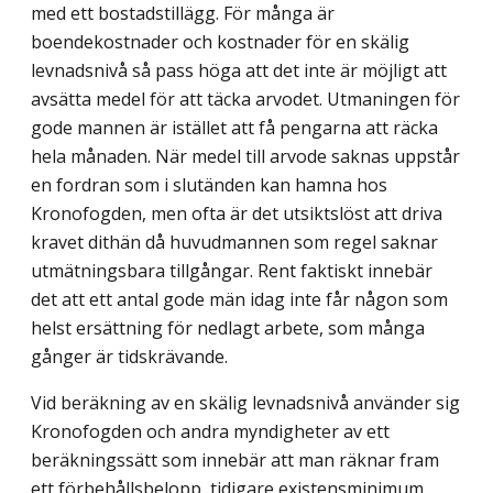
med ett bostadstillägg. För många är
boendekostnader och kostnader för en skälig
levnadsnivå så pass höga att det inte är möjligt att
avsätta medel för att täcka arvodet. Utmaningen för
gode mannen är istället att få pengarna att räcka
hela månaden. När medel till arvode saknas uppstår
en fordran som i slutänden kan hamna hos
Kronofogden, men ofta är det utsiktslöst att driva
kravet dithän då huvudmannen som regel saknar
utmätningsbara tillgångar. Rent faktiskt innebär
det att ett antal gode män idag inte får någon som
helst ersättning för nedlagt arbete, som många
gånger är tidskrävande.
Vid beräkning av en skälig levnadsnivå använder sig
Kronofogden och andra myndigheter av ett
beräkningssätt som innebär att man räknar fram
ett förbehållsbelopp, tidigare existensminimum,