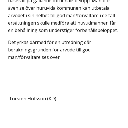
baserad på gällande för­behållsbelopp. Man bör
även se över huruvida kommunen kan utbetala
arvodet i sin helhet till god man/förvaltare i de fall
ersättningen skulle medföra att huvudmannen får
en behållning som understiger förbehållsbeloppet.
Det yrkas därmed för en utredning där
beräkningsgrunden för arvode till god
man/förvaltare ses över.
Torsten Elofsson (KD)