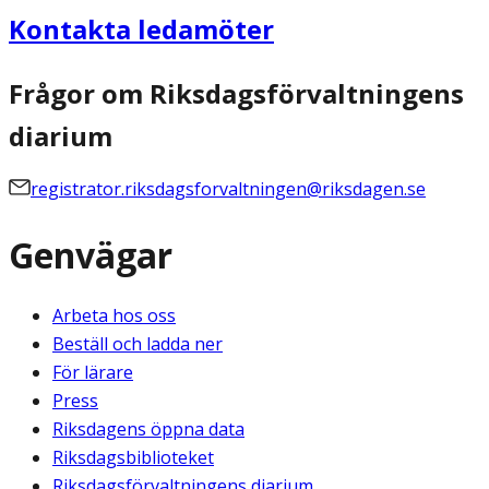
Kontakta ledamöter
Frågor om Riksdagsförvaltningens
diarium
registrator.riksdagsforvaltningen@riksdagen.se
Genvägar
Arbeta hos oss
Beställ och ladda ner
För lärare
Press
Riksdagens öppna data
Riksdagsbiblioteket
Riksdagsförvaltningens diarium