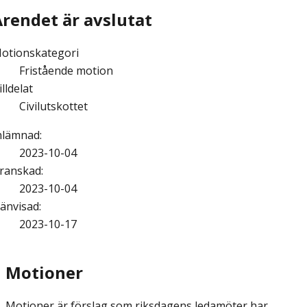
Ärendet är avslutat
otionskategori
Fristående motion
illdelat
Civilutskottet
nlämnad
:
2023-10-04
ranskad
:
2023-10-04
änvisad
:
2023-10-17
Motioner
Motioner är förslag som riksdagens ledamöter har