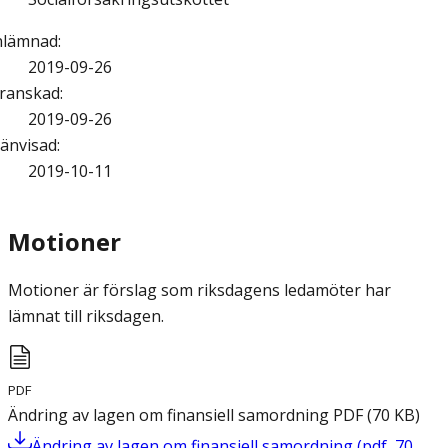
nlämnad
:
2019-09-26
ranskad
:
2019-09-26
änvisad
:
2019-10-11
Motioner
Motioner är förslag som riksdagens ledamöter har
lämnat till riksdagen.
PDF
Ändring av lagen om finansiell samordning
PDF
(
70
KB
)
Ändring av lagen om finansiell samordning
(
pdf
,
70