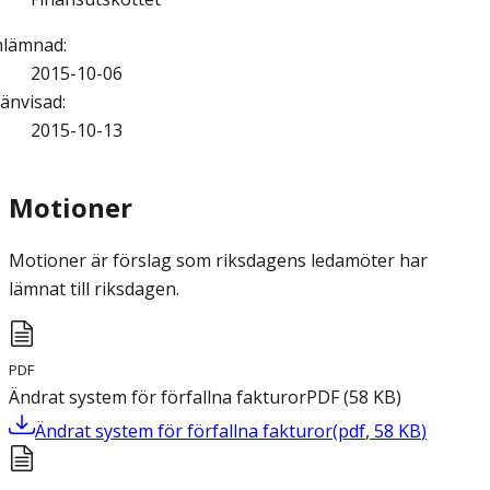
nlämnad
:
2015-10-06
änvisad
:
2015-10-13
Motioner
Motioner är förslag som riksdagens ledamöter har
lämnat till riksdagen.
PDF
Ändrat system för förfallna fakturor
PDF
(
58
KB
)
Ändrat system för förfallna fakturor
(
pdf
,
58
KB
)